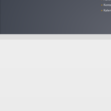
»
Konta
»
Kale