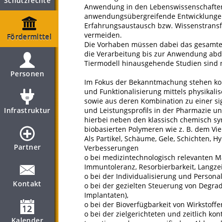
Schutzrechte
Anwendung in den Lebenswissenschaften 
anwendungsübergreifende Entwicklungen
Erfahrungsaustausch bzw. Wissenstrans
vermeiden.
Fördermittel
Die Vorhaben müssen dabei das gesamte 
die Verarbeitung bis zur Anwendung abde
Tiermodell hinausgehende Studien sind 
Personen
Im Fokus der Bekanntmachung stehen kon
und Funktionalisierung mittels physikali
sowie aus deren Kombination zu einer s
Infrastruktur
und Leistungsprofils in der Pharmazie un
hierbei neben den klassisch chemisch sy
biobasierten Polymeren wie z. B. dem Vie
Als Partikel, Schäume, Gele, Schichten, H
Partner
Verbesserungen
o bei medizintechnologisch relevanten Mat
Immuntoleranz, Resorbierbarkeit, Langzeit
o bei der Individualisierung und Persona
Kontakt
o bei der gezielten Steuerung von Degrad
Implantaten),
o bei der Bioverfügbarkeit von Wirkstoff
o bei der zielgerichteten und zeitlich kon
Kalender