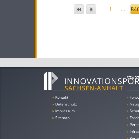
1
...
84
STAR
»
Kontakt
»
Forsc
»
Datenschutz
»
Neui
»
Impressum
»
Schu
»
Sitemap
»
Förde
»
Pers
»
Infra
»
Partn