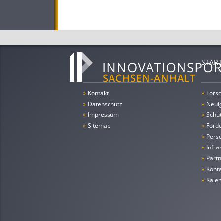
STAR
»
Kontakt
»
Forsc
»
Datenschutz
»
Neui
»
Impressum
»
Schu
»
Sitemap
»
Förde
»
Pers
»
Infra
»
Partn
»
Konta
»
Kale