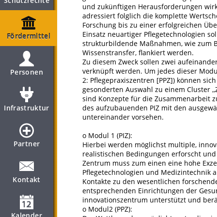
Schutzrechte
und zukünftigen Herausforderungen wir
adressiert folglich die komplette Wertsch
Forschung bis zu einer erfolgreichen Übe
Einsatz neuartiger Pflegetechnologien s
Fördermittel
strukturbildende Maßnahmen, wie zum Bei
Wissenstransfer, flankiert werden.
Zu diesem Zweck sollen zwei aufeinand
verknüpft werden. Um jedes dieser Modu
Personen
2: Pflegepraxiszentren [PPZ]) können sic
gesonderten Auswahl zu einem Cluster ,
sind Konzepte für die Zusammenarbeit zu
Infrastruktur
des aufzubauenden PIZ mit den ausgewäh
untereinander vorsehen.
o Modul 1 (PIZ):
Partner
Hierbei werden möglichst multiple, innov
realistischen Bedingungen erforscht und 
Zentrum muss zum einen eine hohe Exzel
Pflegetechnologien und Medizintechnik
Kontakt
Kontakte zu den wesentlichen forschende
entsprechenden Einrichtungen der Gesun
innovationszentrum unterstützt und berä
o Modul2 (PPZ):
Kalender