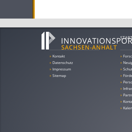
STAR
»
Kontakt
»
Forsc
»
Datenschutz
»
Neui
»
Impressum
»
Schu
»
Sitemap
»
Förde
»
Pers
»
Infra
»
Partn
»
Konta
»
Kale