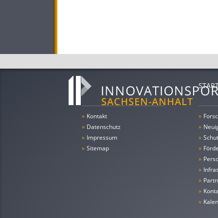
STAR
»
Kontakt
»
Forsc
»
Datenschutz
»
Neui
»
Impressum
»
Schu
»
Sitemap
»
Förde
»
Pers
»
Infra
»
Partn
»
Konta
»
Kale