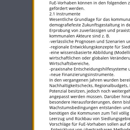
FuE-Vorhaben können in den folgenden 
gefördert werden.
2.1 Instrumente
Wesentliche Grundlage für das kommunal
demografiefeste Zukunftsgestaltung in d
Erprobung von zuverlässigen und praxista
kommunalen Akteure sind z. B.
-verlässliche Prognosen und Szenarien 
-regionale Entwicklungskonzepte für Siedl
-eine wissensbasierte Abbildung (Modell
wirtschaftlichen oder globalen Verände
Wirtschaftsbereiche,
-praxisnahe Entscheidungshilfesysteme 
-neue Finanzierungsinstrumente.
In den vergangenen Jahren wurden bereit
Nachhaltigkeitschecks, Regionalbudgets, 
Potenzial besitzen, jedoch noch weiterg
angepasst werden müssen. Darüber hinau
besondere Herausforderungen, denn bisl
Wachstumsbedingungen entstanden und 
benötigen die Kommunen zum Teil völlig 
Leerzug und Rückbau von Siedlungsgebie
Vorschläge für FuE-Vorhaben sollen auf
-Entwicklung von übertragbaren Methode