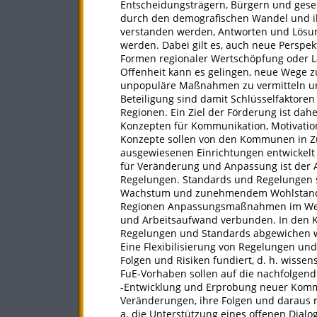
Entscheidungsträgern, Bürgern und gese
durch den demografischen Wandel und 
verstanden werden, Antworten und Lösung
werden. Dabei gilt es, auch neue Perspe
Formen regionaler Wertschöpfung oder L
Offenheit kann es gelingen, neue Wege zu
unpopuläre Maßnahmen zu vermitteln u
Beteiligung sind damit Schlüsselfaktore
Regionen. Ein Ziel der Förderung ist dah
Konzepten für Kommunikation, Motivati
Konzepte sollen von den Kommunen in Z
ausgewiesenen Einrichtungen entwickelt
für Veränderung und Anpassung ist der A
Regelungen. Standards und Regelungen 
Wachstum und zunehmendem Wohlstand e
Regionen Anpassungsmaßnahmen im Wege 
und Arbeitsaufwand verbunden. In den K
Regelungen und Standards abgewichen w
Eine Flexibilisierung von Regelungen un
Folgen und Risiken fundiert, d. h. wisse
FuE-Vorhaben sollen auf die nachfolgen
-Entwicklung und Erprobung neuer Komm
Veränderungen, ihre Folgen und daraus r
a. die Unterstützung eines offenen Dia