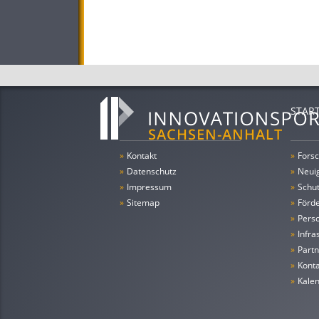
STAR
»
Kontakt
»
Forsc
»
Datenschutz
»
Neui
»
Impressum
»
Schu
»
Sitemap
»
Förde
»
Pers
»
Infra
»
Partn
»
Konta
»
Kale