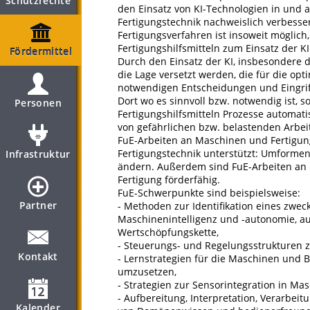
Schutzrechte
den Einsatz von KI-Technologien in und 
Fertigungstechnik nachweislich verbesse
Fertigungsverfahren ist insoweit möglich
Fertigungshilfsmitteln zum Einsatz der KI
Fördermittel
Durch den Einsatz der KI, insbesondere 
die Lage versetzt werden, die für die op
notwendigen Entscheidungen und Eingrif
Dort wo es sinnvoll bzw. notwendig ist, 
Personen
Fertigungshilfsmitteln Prozesse automat
von gefährlichen bzw. belastenden Arbei
FuE-Arbeiten an Maschinen und Fertigung
Fertigungstechnik unterstützt: Umformen
Infrastruktur
ändern. Außerdem sind FuE-Arbeiten an M
Fertigung förderfähig.
FuE-Schwerpunkte sind beispielsweise:
Partner
- Methoden zur Identifikation eines z
Maschinenintelligenz und -autonomie, au
Wertschöpfungskette,
- Steuerungs- und Regelungsstrukturen z
Kontakt
- Lernstrategien für die Maschinen und 
umzusetzen,
- Strategien zur Sensorintegration in Ma
- Aufbereitung, Interpretation, Verarbe
Kalender