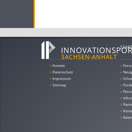
STAR
»
Kontakt
»
Forsc
»
Datenschutz
»
Neui
»
Impressum
»
Schu
»
Sitemap
»
Förde
»
Pers
»
Infra
»
Partn
»
Konta
»
Kale