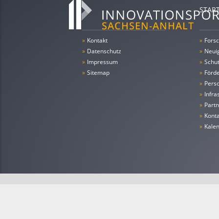
STAR
»
Kontakt
»
Forsc
»
Datenschutz
»
Neui
»
Impressum
»
Schu
»
Sitemap
»
Förde
»
Pers
»
Infra
»
Partn
»
Konta
»
Kale