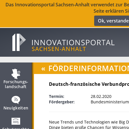
Das Innovationsportal Sachsen-Anhalt verwendet zur Ber
Seite erklären S
Ok, verstand
«
FÖRDERINFORMATIO
Forschungs­
Deutsch-französische Verbundpro
landschaft
Termin:
28.02.2020
Fördergeber:
Bundesministerium
Neuigkeiten
Neue Trends und Technologien wie Big Da
Dinge bieten große Chancen für Wissensc