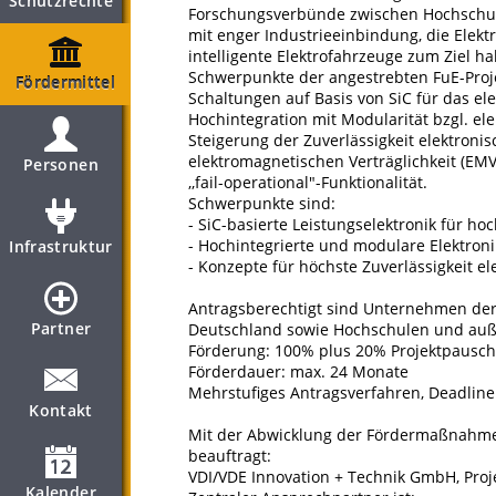
Schutzrechte
Forschungsverbünde zwischen Hochschul
mit enger Industrieeinbindung, die Elektr
intelligente Elektrofahrzeuge zum Ziel h
Schwerpunkte der angestrebten FuE-Proje
Fördermittel
Schaltungen auf Basis von SiC für das el
Hochintegration mit Modularität bzgl. e
Steigerung der Zuverlässigkeit elektron
elektromagnetischen Verträglichkeit (EM
Personen
,,fail-operational"-Funktionalität.
Schwerpunkte sind:
- SiC-basierte Leistungselektronik für hoc
- Hochintegrierte und modulare Elektroni
Infrastruktur
- Konzepte für höchste Zuverlässigkeit e
Antragsberechtigt sind Unternehmen der 
Partner
Deutschland sowie Hochschulen und auße
Förderung: 100% plus 20% Projektpausch
Förderdauer: max. 24 Monate
Mehrstufiges Antragsverfahren, Deadline f
Kontakt
Mit der Abwicklung der Fördermaßnahme 
beauftragt:
VDI/VDE Innovation + Technik GmbH, Projek
Kalender