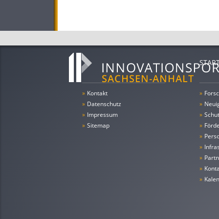
STAR
»
Kontakt
»
Forsc
»
Datenschutz
»
Neui
»
Impressum
»
Schu
»
Sitemap
»
Förde
»
Pers
»
Infra
»
Partn
»
Konta
»
Kale