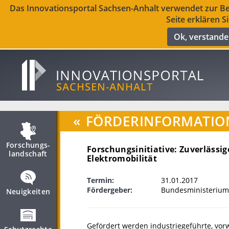
Das Innovationsportal Sachsen-Anhalt verwendet zur Ber
Seite erklären S
Ok, verstand
«
FÖRDERINFORMATIO
Forschungs­
Forschungsinitiative: Zuverlässige
landschaft
Elektromobilität
Termin:
31.01.2017
Fördergeber:
Bundesministerium
Neuigkeiten
Gefördert werden industriegeführte, vo