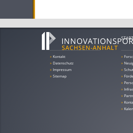
STAR
»
Kontakt
»
Forsc
»
Datenschutz
»
Neui
»
Impressum
»
Schu
»
Sitemap
»
Förde
»
Pers
»
Infra
»
Partn
»
Konta
»
Kale