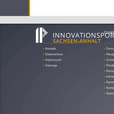
STAR
»
Kontakt
»
Forsc
»
Datenschutz
»
Neui
»
Impressum
»
Schu
»
Sitemap
»
Förde
»
Pers
»
Infra
»
Partn
»
Konta
»
Kale