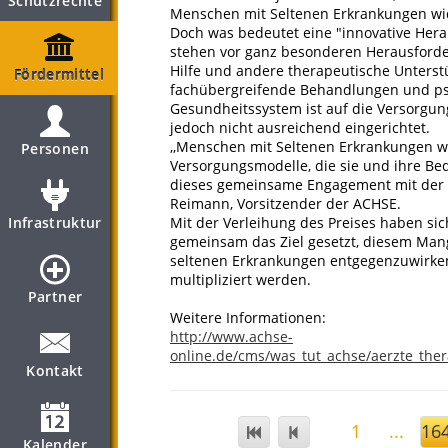
Schutzrechte
Menschen mit Seltenen Erkrankungen w
Doch was bedeutet eine "innovative He
stehen vor ganz besonderen Herausforder
Hilfe und andere therapeutische Unters
Fördermittel
fachübergreifende Behandlungen und psy
Gesundheitssystem ist auf die Versorgu
jedoch nicht ausreichend eingerichtet.
,,Menschen mit Seltenen Erkrankungen wa
Personen
Versorgungsmodelle, die sie und ihre Bed
dieses gemeinsame Engagement mit der Ce
Reimann, Vorsitzender der ACHSE.
Infrastruktur
Mit der Verleihung des Preises haben si
gemeinsam das Ziel gesetzt, diesem Man
seltenen Erkrankungen entgegenzuwirken:
multipliziert werden.
Partner
Weitere Informationen:
http://www.achse-
online.de/cms/was_tut_achse/aerzte_the
Kontakt
1
...
16
Kalender