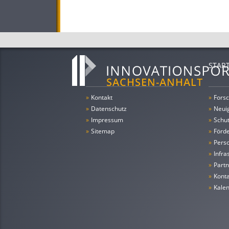
STAR
»
Kontakt
»
Forsc
»
Datenschutz
»
Neui
»
Impressum
»
Schu
»
Sitemap
»
Förde
»
Pers
»
Infra
»
Partn
»
Konta
»
Kale