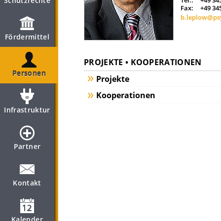
Schutzrechte
Tel.:
+49 34
Fax:
+49 34
b.leplow@psy
Fördermittel
PROJEKTE • KOOPERATIONEN
Personen
Projekte
Kooperationen
Infrastruktur
Partner
Kontakt
Kalender