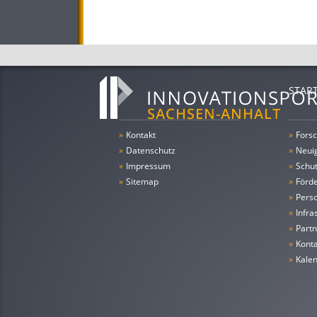
STAR
»
Kontakt
»
Forsc
»
Datenschutz
»
Neui
»
Impressum
»
Schu
»
Sitemap
»
Förde
»
Pers
»
Infra
»
Partn
»
Konta
»
Kale