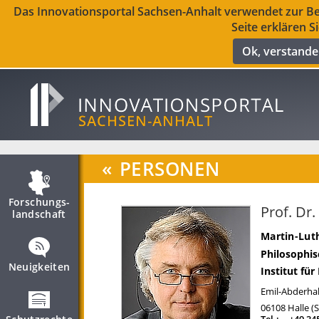
Das Innovationsportal Sachsen-Anhalt verwendet zur Ber
Seite erklären S
Ok, verstand
«
PERSONEN
Forschungs­
Prof. Dr
landschaft
Martin-Luth
Philosophis
Neuigkeiten
Institut für
Emil-Abderhal
06108
Halle (