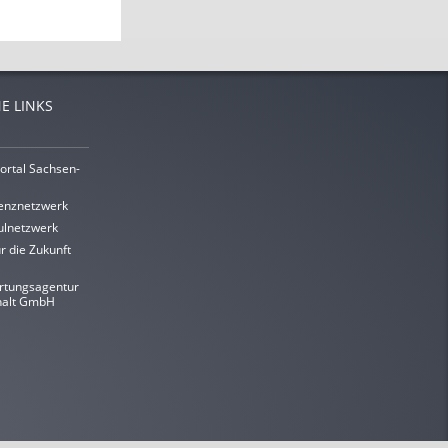
E LINKS
ortal Sachsen-
enznetzwerk
lnetzwerk
r die Zukunft
rtungsagentur
halt GmbH