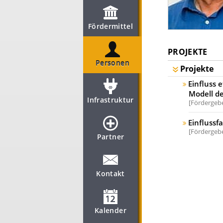
Fördermittel
PROJEKTE
Personen
Projekte
Einfluss 
Modell d
Infrastruktur
Fördergebe
Einflussf
Fördergebe
Partner
Kontakt
Kalender