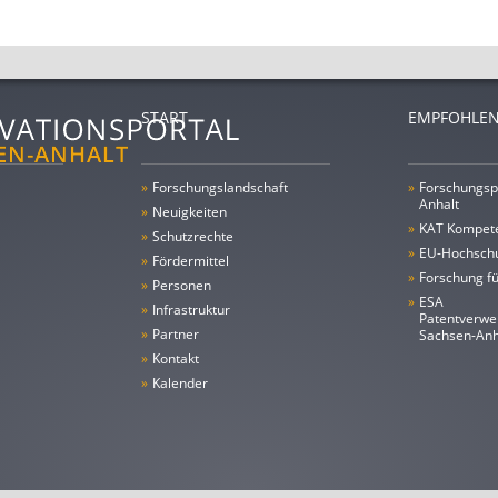
START
EMPFOHLEN
»
Forschungs­landschaft
»
Forschungsp
Anhalt
»
Neuigkeiten
»
KAT Kompet
»
Schutzrechte
»
EU-Hochschu
»
Fördermittel
»
Forschung fü
»
Personen
»
ESA
»
Infrastruktur
Patentverwe
»
Partner
Sachsen-An
»
Kontakt
»
Kalender