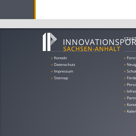
STAR
»
Kontakt
»
Forsc
»
Datenschutz
»
Neui
»
Impressum
»
Schu
»
Sitemap
»
Förde
»
Pers
»
Infra
»
Partn
»
Konta
»
Kale