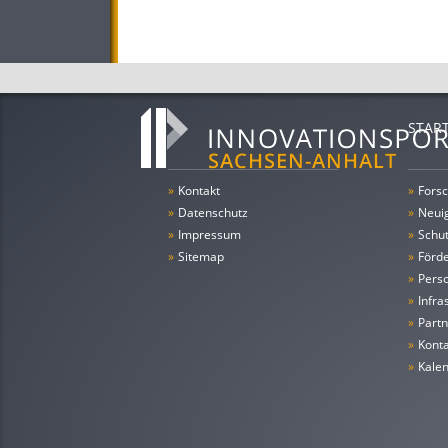
STAR
»
Kontakt
»
Forsc
»
Datenschutz
»
Neui
»
Impressum
»
Schu
»
Sitemap
»
Förde
»
Pers
»
Infra
»
Partn
»
Konta
»
Kale