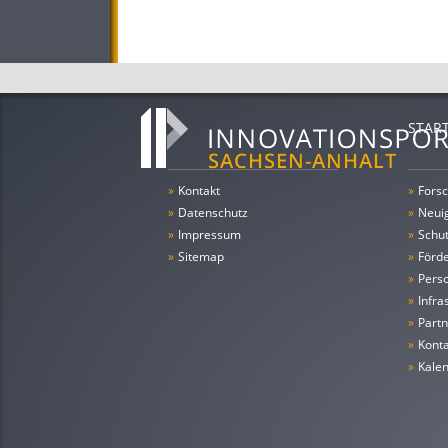
STAR
»
Kontakt
»
Forsc
»
Datenschutz
»
Neui
»
Impressum
»
Schu
»
Sitemap
»
Förde
»
Pers
»
Infra
»
Partn
»
Konta
»
Kale