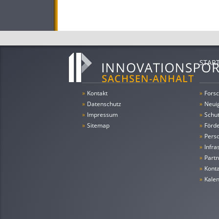
STAR
»
Kontakt
»
Forsc
»
Datenschutz
»
Neui
»
Impressum
»
Schu
»
Sitemap
»
Förde
»
Pers
»
Infra
»
Partn
»
Konta
»
Kale