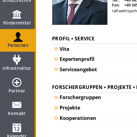
Schutzrechte
Tel.:
+49 34
Fax:
+49 34
ralf.wehrspoh
Fördermittel
PROFIL • SERVICE
Personen
Vita
Expertenprofil
Infrastruktur
Serviceangebot
FORSCHERGRUPPEN • PROJEKTE 
Partner
Forschergruppen
Projekte
Kontakt
Kooperationen
Kalender