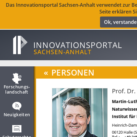
Das Innovationsportal Sachsen-Anhalt verwendet zur Ber
Seite erklären S
Ok, verstand
«
PERSONEN
Forschungs­
Prof. Dr
landschaft
Martin-Luth
Naturwissen
Neuigkeiten
Institut für
Heinrich-Dam
06120
Halle (