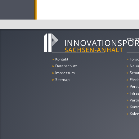
STAR
»
Kontakt
»
Forsc
»
Datenschutz
»
Neui
»
Impressum
»
Schu
»
Sitemap
»
Förde
»
Pers
»
Infra
»
Partn
»
Konta
»
Kale