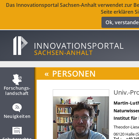
Das Innovationsportal Sachsen-Anhalt verwendet zur Ber
Seite erklären S
Ok, verstand
«
PERSONEN
Forschungs­
Univ.-Pro
landschaft
Martin-Luth
Naturwissen
Neuigkeiten
Institut fü
Theodor-Liese
06120
Halle (
Tel.:
+49 34