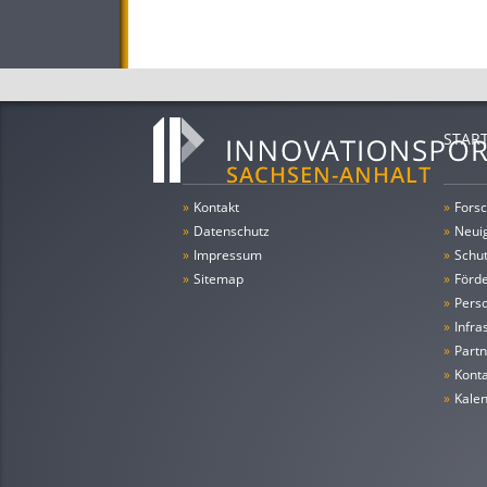
STAR
»
Kontakt
»
Forsc
»
Datenschutz
»
Neui
»
Impressum
»
Schu
»
Sitemap
»
Förde
»
Pers
»
Infra
»
Partn
»
Konta
»
Kale