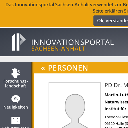
Das Innovationsportal Sachsen-Anhalt verwendet zur Ber
Seite erklären S
Ok, verstand
«
PERSONEN
Forschungs­
PD Dr. 
landschaft
Martin-Luth
Naturwissen
Neuigkeiten
Institut fü
Theodor-Liese
06120
Halle (