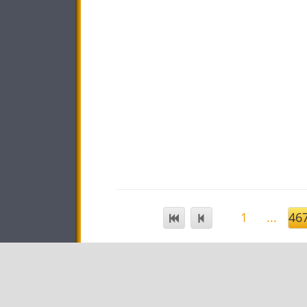
1
...
46
STAR