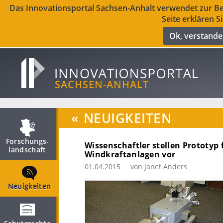
Das Innovationsportal Sachsen-Anhalt verwendet zur Ber
Seite erklären S
Ok, verstand
«
NEUIGKEITEN
Forschungs­
Wissenschaftler stellen Prototyp
landschaft
Windkraftanlagen vor
01.04.2015
von Janet Anders
Neuigkeiten