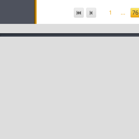
1
...
76
STAR
»
Kontakt
»
Forsc
»
Datenschutz
»
Neui
»
Impressum
»
Schu
»
Sitemap
»
Förde
»
Pers
»
Infra
»
Partn
»
Konta
»
Kale