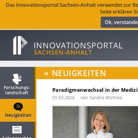
Das Innovationsportal Sachsen-Anhalt verwendet zur Ber
Seite erklären S
Ok, verstand
«
NEUIGKEITEN
Forschungs­
Paradigmenwechsel in der Mediz
landschaft
01.03.2024
von Sandra Michme
Neuigkeiten