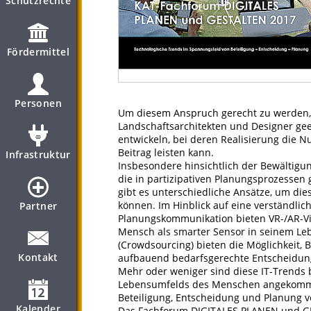
Schutzrechte
Fördermittel
Personen
Um diesem Anspruch gerecht zu werden, s
Landschaftsarchitekten und Designer ge
entwickeln, bei deren Realisierung die 
Beitrag leisten kann.
Infrastruktur
Insbesondere hinsichtlich der Bewältigu
die in partizipativen Planungsprozessen
gibt es unterschiedliche Ansätze, um die
können. Im Hinblick auf eine verständlich
Partner
Planungskommunikation bieten VR-/AR-Vi
Mensch als smarter Sensor in seinem L
(Crowdsourcing) bieten die Möglichkeit, B
Kontakt
aufbauend bedarfsgerechte Entscheidung
Mehr oder weniger sind diese IT-Trends 
Lebensumfelds des Menschen angekommen.
Beteiligung, Entscheidung und Planung ve
Kalender
Das Fachforum DIGITALES PLANEN und GE