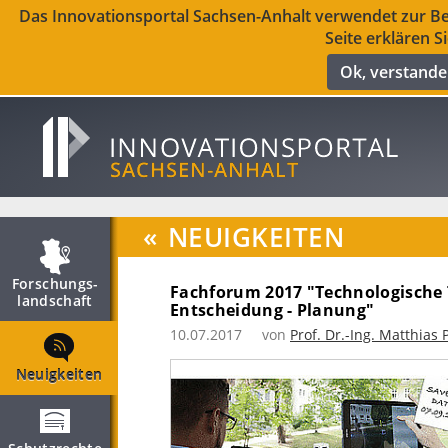
Das Innovationsportal Sachsen-Anhalt verwendet zur Ber
Seite erklären S
Ok, verstand
«
NEUIGKEITEN
Forschungs­
Fachforum 2017 "Technologische 
landschaft
Entscheidung - Planung"
10.07.2017
von
Prof. Dr.-Ing. Matthias 
Neuigkeiten