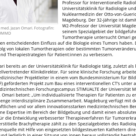
Professor für Interventionelle Radio
Universitätsklinik für Radiologie un
Nuklearmedizin der Otto-von-Gueric
Magdeburg. Der 32-Jährige ist damit
W2-Professor der Universität Magde
. med. Jazan Omari. Fotografin:
seinem Spezialgebiet der bildgefüh
/UMMD
Tumortherapie untersucht Omari g
nen entscheidenden Einfluss auf die Biologie eines Tumors haben. 
folg von lokalen Tumortherapien oder bestimmten Tumorveränder
nd Therapiestrategien für Patient:innen zu verbessern.
ri bereits an der Universitätsklinik für Radiologie tätig, zuletzt als
llvertretender Klinikdirektor. Für seine klinische Forschung arbeit
edizinischer Projektleiter in einem vom Bundesministerium für Bi
) geförderten Projekt zum Bau eines interventionellen CT’s unter
dizintechnischen Forschungscampus STIMUALTE der Universität 
 Omari betont: „Um individualisierte Therapien für Patienten zu e
e enge interdisziplinäre Zusammenarbeit. Magdeburg verfügt mit de
ftlichen und vor allem innovationsstarken medizintechnischen Be
ne Expertise im Bereich der Bildgebung und damit einen absolute
 für die Entwicklung verbesserter Therapieverfahren für Tumorerkr
erstitielle Brachytherapie zählt zu den Spezialgebieten des Radiol
enquelle mit Hilfe von eingesetzten bildgesteuerten Kathetern dire
und lediglich in einer Sitzung von innen heraus vollständig bestrahl