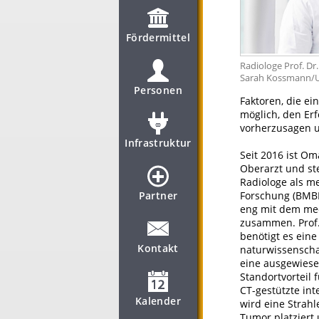
Fördermittel
Radiologe Prof. Dr
Sarah Kossmann
Personen
Faktoren, die ei
möglich, den Er
vorherzusagen u
Infrastruktur
Seit 2016 ist Oma
Oberarzt und ste
Radiologe als m
Partner
Forschung (BMBF
eng mit dem me
zusammen. Prof.
benötigt es ein
Kontakt
naturwissenscha
eine ausgewiese
Standortvorteil
CT-gestützte int
Kalender
wird eine Strahl
Tumor platziert 