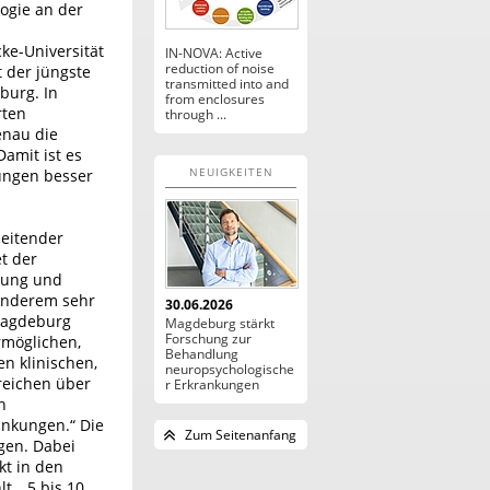
logie an der
d
ke-Universität
IN-NOVA: Active
reduction of noise
 der jüngste
transmitted into and
burg. In
from enclosures
rten
through ...
enau die
Damit ist es
NEUIGKEITEN
ungen besser
 leitender
et der
ldung und
 anderem sehr
30.06.2026
Magdeburg
Magdeburg stärkt
Forschung zur
rmöglichen,
Behandlung
n klinischen,
neuropsychologische
reichen über
r Erkrankungen
n
ankungen.“ Die
Zum Seitenanfang
ogen. Dabei
kt in den
t. „5 bis 10