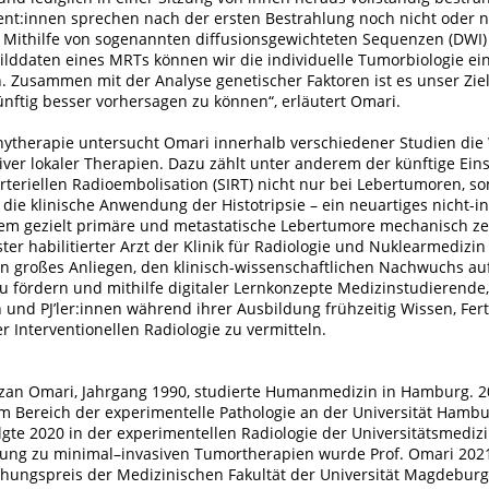
ent:innen sprechen nach der ersten Bestrahlung noch nicht oder n
. Mithilfe von sogenannten diffusionsgewichteten Sequenzen (DWI)
ilddaten eines MRTs können wir die individuelle Tumorbiologie ei
 Zusammen mit der Analyse genetischer Faktoren ist es unser Ziel
ünftig besser vorhersagen zu können“, erläutert Omari.
ytherapie untersucht Omari innerhalb verschiedener Studien die
iver lokaler Therapien. Dazu zählt unter anderem der künftige Ein
arteriellen Radioembolisation (SIRT) nicht nur bei Lebertumoren, s
die klinische Anwendung der Histotripsie – ein neuartiges nicht-i
dem gezielt primäre und metastatische Lebertumore mechanisch ze
ster habilitierter Arzt der Klinik für Radiologie und Nuklearmedizi
n großes Anliegen, den klinisch-wissenschaftlichen Nachwuchs au
u fördern und mithilfe digitaler Lernkonzepte Medizinstudierende,
und PJ’ler:innen während ihrer Ausbildung frühzeitig Wissen, Fer
 Interventionellen Radiologie zu vermitteln.
Jazan Omari, Jahrgang 1990, studierte Humanmedizin in Hamburg. 
im Bereich der experimentelle Pathologie an der Universität Hambu
olgte 2020 in der experimentellen Radiologie der Universitätsmedi
hung zu minimal–invasiven Tumortherapien wurde Prof. Omari 202
ungspreis der Medizinischen Fakultät der Universität Magdeburg