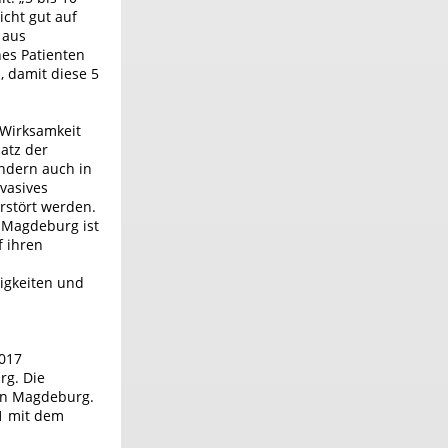
icht gut auf
 aus
nes Patienten
, damit diese 5
 Wirksamkeit
satz der
ondern auch in
nvasives
rstört werden.
n Magdeburg ist
f ihren
tigkeiten und
2017
rg. Die
zin Magdeburg.
1 mit dem