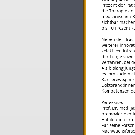
Prozent der Pati
die Therapie an
medizinischen B
sichtbar machen.
bis 10 Prozent k
Neben der Brach
weiterer innovat
selektiven intra
der Lunge sowie 
Verfahren, bei 
Als bislang jüng
es ihm zudem ei
Karrierewegen z
Doktorand:innen 
Kompetenzen der
Zur Person:
Prof. Dr. med. 
promovierte er 
Habilitation erf
Für seine Forsc
Nachwuchsforsch