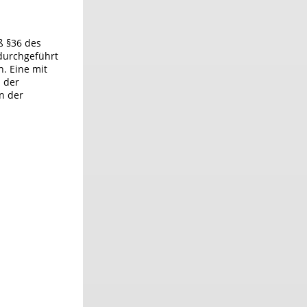
ß §36 des
durchgeführt
. Eine mit
 der
n der