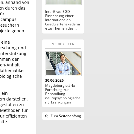
en, anhand von
en durch das
InterGrad-EGD -
ür
Einrichtung einer
tscampus
Internationalen
Graduiertenakademi
Besuchern
e zu Themen des ...
ojekte geben.
 eine
NEUIGKEITEN
orschung und
nterstützung
ahmen der
sen-Anhalt
 Mathematiker
biologische
30.06.2026
Magdeburg stärkt
Forschung zur
 ein
Behandlung
neuropsychologische
m darstellen.
r Erkrankungen
gestalten zu
 Methoden für
ur effizienten
Zum Seitenanfang
offe.