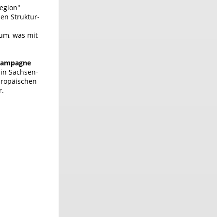
egion"
en Struktur-
um, was mit
 Kampagne
 in Sachsen-
uropäischen
r.