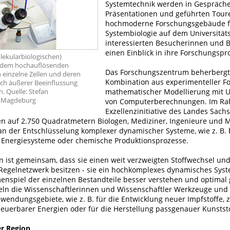
Systemtechnik werden in Gespräch
Präsentationen und geführten Tour
hochmoderne Forschungsgebäude f
Systembiologie auf dem Universitä
interessierten Besucherinnen und 
einen Einblick in ihre Forschungspr
olekularbiologischen)
r dem hochauflösenden
Das Forschungszentrum beherbergt
einzelne Zellen und deren
Kombination aus experimenteller F
ch äußerer Beeinflussung
mathematischer Modellierung mit U
. Quelle: Stefan
t Magdeburg
von Computerberechnungen. Im R
Exzellenzinitiative des Landes Sach
iten auf 2.750 Quadratmetern Biologen, Mediziner, Ingenieure und
 an der Entschlüsselung komplexer dynamischer Systeme, wie z. B. 
 Energiesysteme oder chemische Produktionsprozesse.
n ist gemeinsam, dass sie einen weit verzweigten Stoffwechsel und
egelnetzwerk besitzen - sie ein hochkomplexes dynamisches Syste
spiel der einzelnen Bestandteile besser verstehen und optimal 
eln die Wissenschaftlerinnen und Wissenschaftler Werkzeuge und
endungsgebiete, wie z. B. für die Entwicklung neuer Impfstoffe, z
euerbarer Energien oder für die Herstellung passgenauer Kunstst
r Region