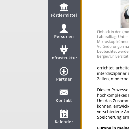
Fördermittel
Einblick in den (m
Personen
Laboralltag: Unte
Mikroskop können 
Veränderungen na
beobachtet werden
Berger/Universitä
Infrastruktur
errichtet, arbe
interdisziplinär
Zellen, moderne
Partner
Diesen Prozesse
hochkomplexes R
Kontakt
Um das Zusammen
können, entwick
verschiedene Anw
Speicherung ern
Kalender
Europa in meine