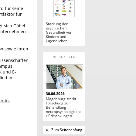
d für seine
tfaktor für
Stärkung der
gt sich Göbel
psychischen
 Unternehmen
Gesundheit von
Kindern und
Jugendlichen
on sowie ihren
NEUIGKEITEN
issenschaften
Campus
k und E-
lied im
30.06.2026
Magdeburg stärkt
n-in-
Forschung zur
Behandlung
neuropsychologische
r Erkrankungen
Zum Seitenanfang