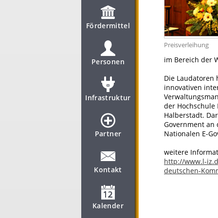
Fördermittel
Preisverleihung
im Bereich der 
Personen
Die Laudatoren h
innovativen inte
Verwaltungsman
Infrastruktur
der Hochschule 
Halberstadt. Da
Government an d
Partner
Nationalen E-G
weitere Informat
http://www.l-iz
Kontakt
deutschen-Kom
Kalender