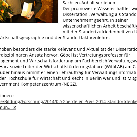
Sachsen-Anhalt verliehen.
Der promovierte Wissenschaftler wir
Dissertation „Verwaltung als Standor
Unternehmen“ geehrt. In seiner
wissenschaftlichen Arbeit beschäfti
mit der Standortzufriedenheit von
Wirtschaftsgeographie und der Standortfaktorenlehre.
oben besonders die starke Relevanz und Aktualität der Dissertati
rdisziplinären Ansatz hervor. Göbel ist Vertretungsprofessor für
agement und Wirtschaftsförderung am Fachbereich Verwaltungsw
Harz sowie Leiter der Wirtschaftsförderungslabore (WiföLAB) am 
rüber hinaus nimmt er einen Lehrauftrag für Verwaltungsinformati
er Hochschule für Wirtschaft und Recht in Berlin war und ist Mitg
overnment Kompetenzzentrum (NEGZ).
ionen :
.de/Bildung/Forschung/2014/02/Goerdeler-Preis-2014-Standortdenke
mun...