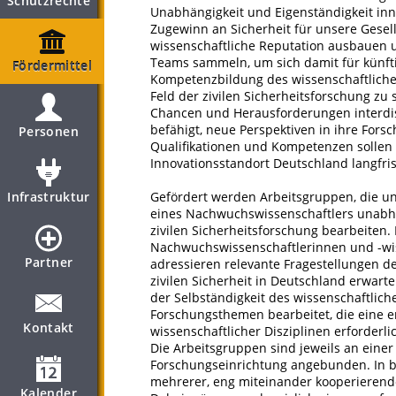
Schutzrechte
Unabhängigkeit und Eigenständigkeit in
Zugewinn an Sicherheit für unsere Gesell
wissenschaftliche Reputation ausbauen u
Teams sammeln, um sich damit für künftig
Fördermittel
Kompetenzbildung des wissenschaftliche
Feld der zivilen Sicherheitsforschung z
Chancen und Herausforderungen interdis
befähigt, neue Perspektiven in ihre Fors
Personen
Qualifikationen und Kompetenzen sollen 
Innovationsstandort Deutschland langfris
Infrastruktur
Gefördert werden Arbeitsgruppen, die un
eines Nachwuchswissenschaftlers unabhän
zivilen Sicherheitsforschung bearbeiten
Nachwuchswissenschaftlerinnen und -wiss
Partner
adressieren relevante Fragestellungen de
zivilen Sicherheit in Deutschland erwart
der Selbständigkeit des wissenschaftlic
Forschungsthemen bearbeitet, die eine
Kontakt
wissenschaftlicher Disziplinen erforderl
Die Arbeitsgruppen sind jeweils an eine
Forschungseinrichtung angebunden. In b
mehrerer, eng miteinander kooperierend
Kalender