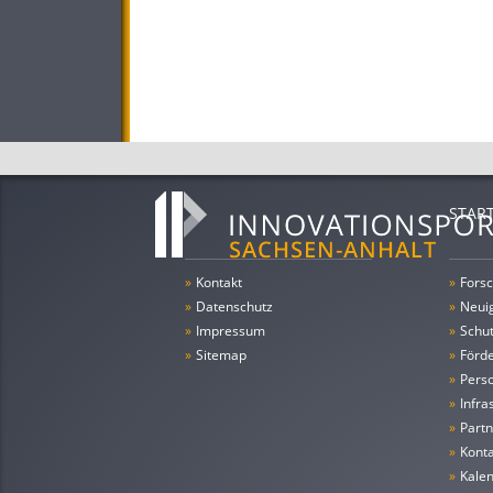
STAR
»
Kontakt
»
Forsc
»
Datenschutz
»
Neui
»
Impressum
»
Schu
»
Sitemap
»
Förde
»
Pers
»
Infra
»
Partn
»
Konta
»
Kale