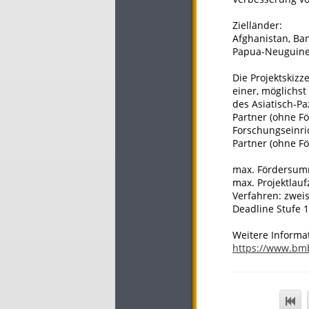
Zielländer:
Afghanistan, Ba
Papua-Neuguinea,
Die Projektskiz
einer, möglichs
des Asiatisch-P
Partner (ohne F
Forschungseinri
Partner (ohne F
max. Fördersum
max. Projektlauf
Verfahren: zweis
Deadline Stufe 1
Weitere Informa
https://www.bm