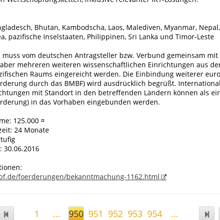
ngladesch, Bhutan, Kambodscha, Laos, Malediven, Myanmar, Nepal, 
 pazifische Inselstaaten, Philippinen, Sri Lanka und Timor-Leste
ze muss vom deutschen Antragsteller bzw. Verbund gemeinsam mit
t aber mehreren weiteren wissenschaftlichen Einrichtungen aus de
azifischen Raums eingereicht werden. Die Einbindung weiterer eur
örderung durch das BMBF) wird ausdrücklich begrüßt. Internationa
chtungen mit Standort in den betreffenden Ländern können als ein
örderung) in das Vorhaben eingebunden werden.
me: 125.000 ¤
zeit: 24 Monate
tufig
: 30.06.2016
tionen:
bf.de/foerderungen/bekanntmachung-1162.html
1
...
950
951
952
953
954
...