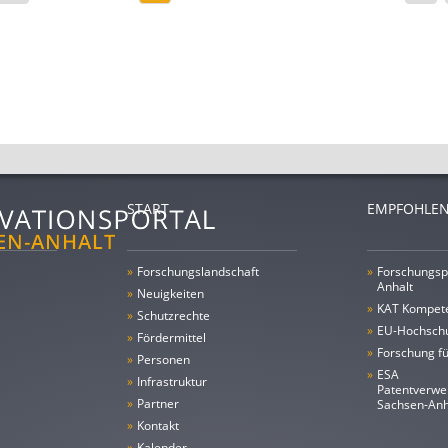
START
EMPFOHLEN
»
Forschungs­landschaft
»
Forschungsp
Anhalt
»
Neuigkeiten
»
KAT Kompet
»
Schutzrechte
»
EU-Hochschu
»
Fördermittel
»
Forschung fü
»
Personen
»
ESA
»
Infrastruktur
Patentverwe
»
Partner
Sachsen-An
»
Kontakt
»
Kalender