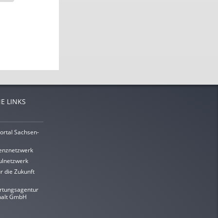
E LINKS
ortal Sachsen-
enznetzwerk
lnetzwerk
r die Zukunft
rtungsagentur
halt GmbH