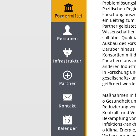
Problemlösungsk
Pazifischen Reg
Forschung auszu
Fördermittel
ein Beitrag zum
Partner geleiste
Wissenschaftler
soll über Quali
Personen
Ausbau des For
Darüber hinaus s
Konsortien mit 
Forschern aus an
Infrastruktur
anderen Industr
in Forschung und
gesellschafts- 
Partner
gefördert werden
Maßnahmen in f
o Gesundheit un
Kontakt
Reduzierung von
Kontroll- und V
Bekämpfung von 
Infektionskrank
Kalender
o Klima, Energi
Verbesserung vo