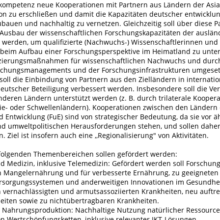
ompetenz neue Kooperationen mit Partnern aus Ländern der Asia
ion zu erschließen und damit die Kapazitäten deutscher entwickl
bauen und nachhaltig zu vernetzen. Gleichzeitig soll über diese P
 Ausbau der wissenschaftlichen Forschungskapazitäten der auslän
t werden, um qualifizierte (Nachwuchs-) Wissenschaftlerinnen und
 beim Aufbau einer Forschungsperspektive im Heimatland zu unter
fizierungsmaßnahmen für wissenschaftlichen Nachwuchs und durc
schungsmanagements und der Forschungsinfrastrukturen umgeset
oll die Einbindung von Partnern aus den Zielländern in internatio
deutscher Beteiligung verbessert werden. Insbesondere soll die Ve
deren Ländern unterstützt werden (z. B. durch trilaterale Kooper
ie- oder Schwellenländern). Kooperationen zwischen den Ländern 
 Entwicklung (FuE) sind von strategischer Bedeutung, da sie vor ä
und umweltpolitischen Herausforderungen stehen, und sollen daher
. Ziel ist insofern auch eine ,,Regionalisierung" von Aktivitäten.
olgenden Themenbereichen sollen gefördert werden:
d Medizin, inklusive Telemedizin: Gefördert werden soll Forschung
 Mangelernährung und für verbesserte Ernährung, zu geeigneten 
ersorgungssystemen und anderweitigen Innovationen im Gesundhei
vernachlässigten und armutsassoziierten Krankheiten, neu auftr
heiten sowie zu nichtübertragbaren Krankheiten.
e, Nahrungsproduktion: Nachhaltige Nutzung natürlicher Ressourc
n Wertschöpfungsketten, inklusive relevanter IKT-Lösungen.