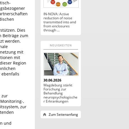
tisch-
ungsbezogener
artnerschaften
IN-NOVA: Active
reduction of noise
dischen
transmitted into and
from enclosures
stützen. Dies
through ...
h Beiträge zum
zt werden.
NEUIGKEITEN
nale
rnetzung mit
ationen mit
dieser Region
hnlichen
 ebenfalls
30.06.2026
Magdeburg stärkt
Forschung zur
Behandlung
 zur
neuropsychologische
Monitoring-,
r Erkrankungen
tssystem, zur
etenden
Zum Seitenanfang
en und