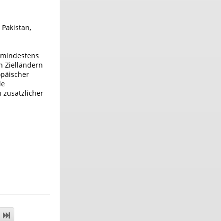
Pakistan,
 mindestens
n Zielländern
opäischer
le
 zusätzlicher