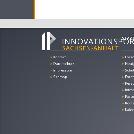
STAR
»
Kontakt
»
Forsc
»
Datenschutz
»
Neui
»
Impressum
»
Schu
»
Sitemap
»
Förde
»
Pers
»
Infra
»
Partn
»
Konta
»
Kale