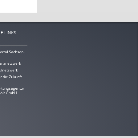
E LINKS
ortal Sachsen-
enznetzwerk
lnetzwerk
r die Zukunft
rtungsagentur
halt GmbH