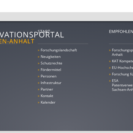
START
EMPFOHLEN
»
Forschungs­landschaft
»
Forschungsp
Anhalt
»
Neuigkeiten
»
KAT Kompet
»
Schutzrechte
»
EU-Hochschu
»
Fördermittel
»
Forschung fü
»
Personen
»
ESA
»
Infrastruktur
Patentverwe
»
Partner
Sachsen-An
»
Kontakt
»
Kalender