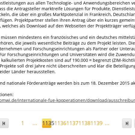
nstleistungen aus allen Technologie- und Anwendungsbereichen ver
ass die Antragsteller marktreife Lösungen für Produkte, Dienstleis
keln, die über ein großes Marktpotenzial in Frankreich, Deutschla
rfügen. Projektpartner stellen ihren Antrag über ein kurzes gemei
 welches als Download auf den Webseiten der Projektträger verfüg
 müssen mindestens ein französisches und ein deutsches mittelst
ren, die jeweils wesentliche Beiträge zu dem Projekt leisten. Die
ternehmen und Forschungseinrichtungen als Partner oder Unter
 Für Forschungseinrichtungen und Universitäten wird die Zuwend
kalkulierten Projektkosten sind auf 190.000 ¤ begrenzt (ZIM-Richtli
Projekte soll drei Jahre nicht überschreiten und klar die Beteiligung
eider Länder herausstellen.
und nationale Förderanträge werden bis zum 18. Dezember 2015 ak
tionen:
bmwi.de/internationale-fue-kooperationen/download/ausschreibun
1
...
1135
1136
1137
1138
1139
...