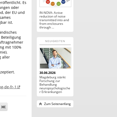
öffentlicht. Es
tungen oder
nd, der EU und
IN-NOVA: Active
reduction of noise
nsames
transmitted into and
bar ist.
from enclosures
through ...
ändisches
 Beteiligung
NEUIGKEITEN
auftragnehmer
ung mit 100%
nie).
 aller
zeptiert.
30.06.2026
Magdeburg stärkt
Forschung zur
Behandlung
g-de-fr-1
neuropsychologische
r Erkrankungen
Zum Seitenanfang