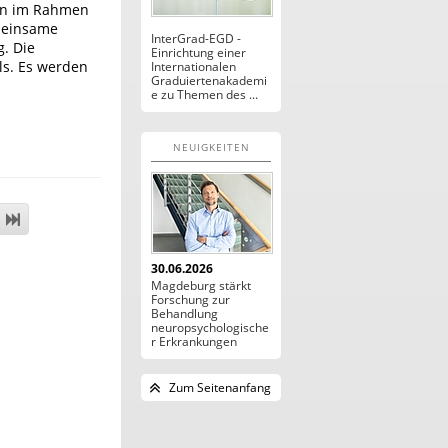
ken im Rahmen
emeinsame
InterGrad-EGD -
g. Die
Einrichtung einer
ls. Es werden
Internationalen
Graduiertenakademi
e zu Themen des ...
NEUIGKEITEN
30.06.2026
Magdeburg stärkt
Forschung zur
Behandlung
neuropsychologische
r Erkrankungen
Zum Seitenanfang