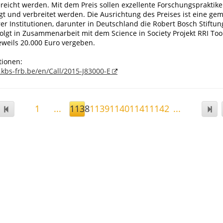
ereicht werden. Mit dem Preis sollen exzellente Forschungsprakti
gt und verbreitet werden. Die Ausrichtung des Preises ist eine g
rer Institutionen, darunter in Deutschland die Robert Bosch Stiftun
olgt in Zusammenarbeit mit dem Science in Society Projekt RRI Too
jeweils 20.000 Euro vergeben.
tionen:
.kbs-frb.be/en/Call/2015-J83000-E
1
...
1138
1139
1140
1141
1142
...