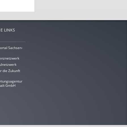
E LINKS
ortal Sachsen-
enznetzwerk
lnetzwerk
r die Zukunft
rtungsagentur
halt GmbH