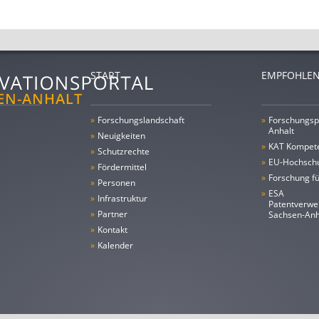
START
EMPFOHLEN
»
Forschungs­landschaft
»
Forschungsp
Anhalt
»
Neuigkeiten
»
KAT Kompet
»
Schutzrechte
»
EU-Hochschu
»
Fördermittel
»
Forschung fü
»
Personen
»
ESA
»
Infrastruktur
Patentverwe
»
Partner
Sachsen-An
»
Kontakt
»
Kalender