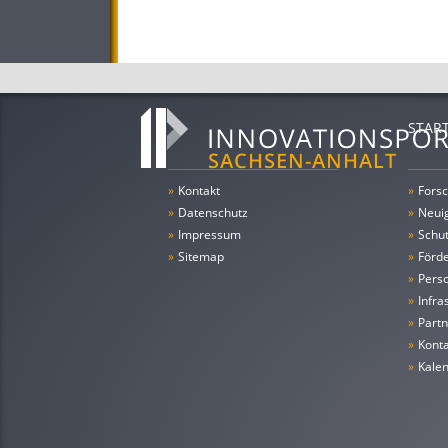
STAR
»
Kontakt
»
Forsc
»
Datenschutz
»
Neui
»
Impressum
»
Schu
»
Sitemap
»
Förde
»
Pers
»
Infra
»
Partn
»
Konta
»
Kale