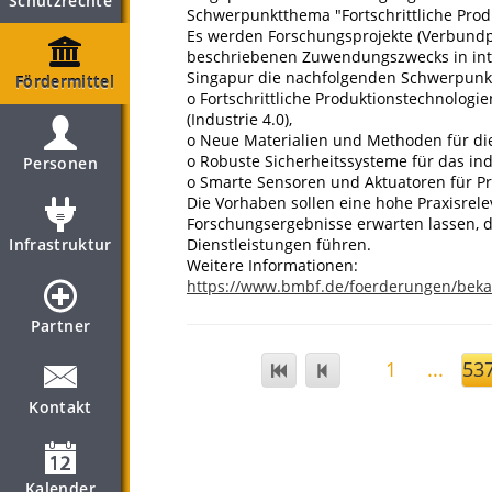
Schutzrechte
Schwerpunktthema "Fortschrittliche Prod
Es werden Forschungsprojekte (Verbundpr
beschriebenen Zuwendungszwecks in int
Singapur die nachfolgenden Schwerpunk
Fördermittel
o Fortschrittliche Produktionstechnologi
(Industrie 4.0),
o Neue Materialien und Methoden für die
o Robuste Sicherheitssysteme für das indu
Personen
o Smarte Sensoren und Aktuatoren für P
Die Vorhaben sollen eine hohe Praxisrel
Forschungsergebnisse erwarten lassen, 
Infrastruktur
Dienstleistungen führen.
Weitere Informationen:
https://www.bmbf.de/foerderungen/bek
Partner
1
...
53
Kontakt
Kalender