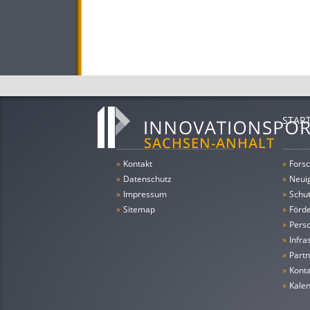
STAR
»
Kontakt
»
Forsc
»
Datenschutz
»
Neui
»
Impressum
»
Schu
»
Sitemap
»
Förde
»
Pers
»
Infra
»
Partn
»
Konta
»
Kale