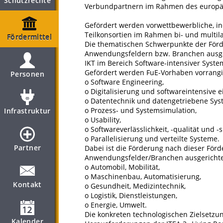
Schutzrechte
Verbundpartnern im Rahmen des europäi
Gefördert werden vorwettbewerbliche, i
Teilkonsortien im Rahmen bi- und multil
Fördermittel
Die thematischen Schwerpunkte der Förd
Anwendungsfeldern bzw. Branchen ausge
IKT im Bereich Software-intensiver Syste
Gefördert werden FuE-Vorhaben vorrang
Personen
o Software Engineering,
o Digitalisierung und softwareintensive 
o Datentechnik und datengetriebene Sys
o Prozess- und Systemsimulation,
Infrastruktur
o Usability,
o Softwareverlässlichkeit, -qualität und -s
o Parallelisierung und verteilte Systeme.
Partner
Dabei ist die Förderung nach dieser Fö
Anwendungsfelder/Branchen ausgerichte
o Automobil, Mobilität,
o Maschinenbau, Automatisierung,
Kontakt
o Gesundheit, Medizintechnik,
o Logistik, Dienstleistungen,
o Energie, Umwelt.
Die konkreten technologischen Zielsetzu
Kalender