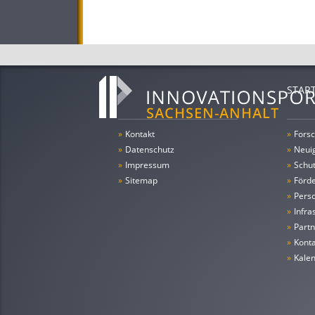
STAR
»
Kontakt
»
Forsc
»
Datenschutz
»
Neui
»
Impressum
»
Schu
»
Sitemap
»
Förde
»
Pers
»
Infra
»
Partn
»
Konta
»
Kale