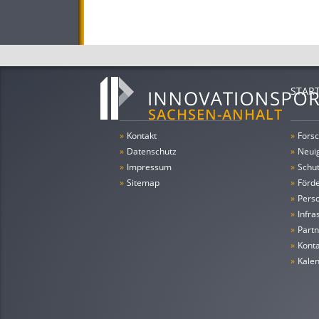
STAR
»
Kontakt
»
Forsc
»
Datenschutz
»
Neui
»
Impressum
»
Schu
»
Sitemap
»
Förde
»
Pers
»
Infra
»
Partn
»
Konta
»
Kale