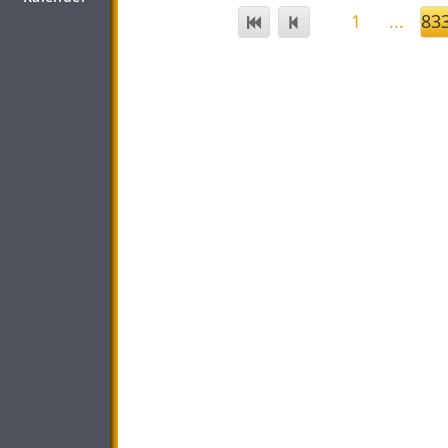
1
...
83