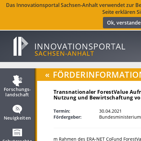
Das Innovationsportal Sachsen-Anhalt verwendet zur Ber
Seite erklären S
Ok, verstand
«
FÖRDERINFORMATIO
Forschungs­
Transnationaler ForestValue Aufr
landschaft
Nutzung und Bewirtschaftung vo
Termin:
30.04.2021
Fördergeber:
Bundesministerium 
Neuigkeiten
m Rahmen des ERA-NET CoFund ForestValu