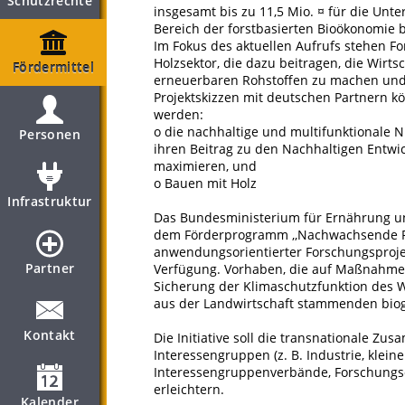
Schutzrechte
insgesamt bis zu 11,5 Mio. ¤ für die Un
Bereich der forstbasierten Bioökonomie b
Im Fokus des aktuellen Aufrufs stehen F
Holzsektor, die dazu beitragen, die Wirt
Fördermittel
erneuerbaren Rohstoffen zu machen und
Projektskizzen mit deutschen Partnern 
werden:
o die nachhaltige und multifunktionale 
Personen
ihren Beitrag zu den Nachhaltigen Entwi
maximieren, und
o Bauen mit Holz
Infrastruktur
Das Bundesministerium für Ernährung und
dem Förderprogramm ,,Nachwachsende Rohs
anwendungsorientierter Forschungsprojek
Partner
Verfügung. Vorhaben, die auf Maßnahme
Sicherung der Klimaschutzfunktion des 
aus der Landwirtschaft stammenden bioge
Kontakt
Die Initiative soll die transnationale Zu
Interessengruppen (z. B. Industrie, klei
Interessengruppenverbände, Forschungso
erleichtern.
Kalender