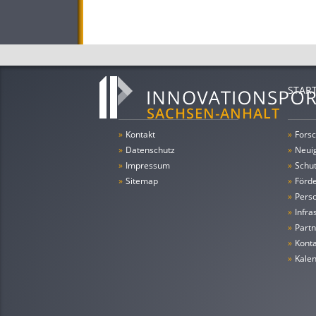
STAR
»
Kontakt
»
Forsc
»
Datenschutz
»
Neui
»
Impressum
»
Schu
»
Sitemap
»
Förde
»
Pers
»
Infra
»
Partn
»
Konta
»
Kale