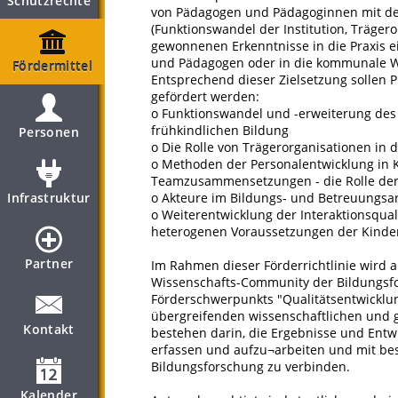
Schutzrechte
von Pädagogen und Pädagoginnen mit de
(Funktionswandel der Institution, Trägero
gewonnenen Erkenntnisse in die Praxis e
und Pädagogen oder in die kommunale We
Fördermittel
Entsprechend dieser Zielsetzung sollen
gefördert werden:
o Funktionswandel und -erweiterung des
frühkindlichen Bildung
Personen
o Die Rolle von Trägerorganisationen in 
o Methoden der Personalentwicklung in K
Teamzusammensetzungen - die Rolle der
Infrastruktur
o Akteure im Bildungs- und Betreuungsa
o Weiterentwicklung der Interaktionsqua
heterogenen Voraussetzungen der Kinde
Partner
Im Rahmen dieser Förderrichtlinie wird a
Wissenschafts-Community der Bildungsfo
Förderschwerpunkts "Qualitätsentwicklung
übergreifenden wissenschaftlichen und g
Kontakt
bestehen darin, die Ergebnisse und Entw
erfassen und aufzu¬arbeiten und mit be
Bildungsforschung zu verbinden.
Kalender