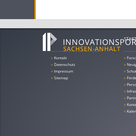
STAR
»
Kontakt
»
Forsc
»
Datenschutz
»
Neui
»
Impressum
»
Schu
»
Sitemap
»
Förde
»
Pers
»
Infra
»
Partn
»
Konta
»
Kale