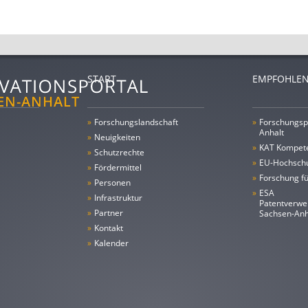
START
EMPFOHLEN
»
Forschungs­landschaft
»
Forschungsp
Anhalt
»
Neuigkeiten
»
KAT Kompet
»
Schutzrechte
»
EU-Hochschu
»
Fördermittel
»
Forschung fü
»
Personen
»
ESA
»
Infrastruktur
Patentverwe
»
Partner
Sachsen-An
»
Kontakt
»
Kalender