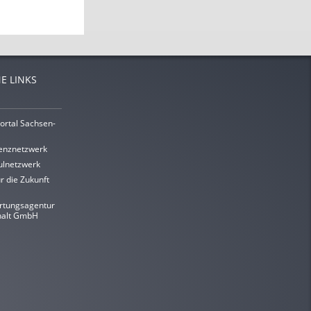
E LINKS
ortal Sachsen-
enznetzwerk
lnetzwerk
r die Zukunft
rtungsagentur
halt GmbH