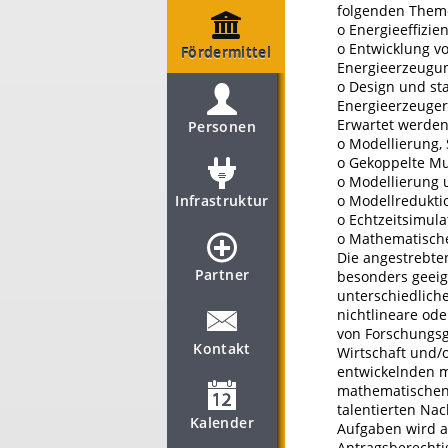
folgenden Them
o Energieeffizi
o Entwicklung v
Fördermittel
Energieerzeugu
o Design und sta
Energieerzeuger
Erwartet werde
Personen
o Modellierung,
o Gekoppelte Mu
o Modellierung 
Infrastruktur
o Modellredukti
o Echtzeitsimula
o Mathematische
Die angestrebt
Partner
besonders geeig
unterschiedliche
nichtlineare od
von Forschungsg
Kontakt
Wirtschaft und/
entwickelnden 
mathematischen 
talentierten Na
Kalender
Aufgaben wird a
Antragsberechti