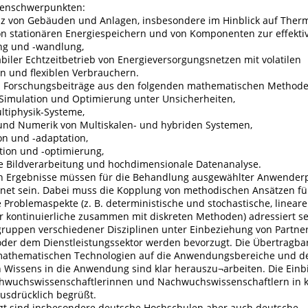
enschwerpunkten:
enz von Gebäuden und Anlagen, insbesondere im Hinblick auf Ther
on stationären Energiespeichern und von Komponenten zur effekti
ng und -wandlung,
biler Echtzeitbetrieb von Energieversorgungsnetzen mit volatilen
n und flexiblen Verbrauchern.
n Forschungsbeiträge aus den folgenden mathematischen Methode
 Simulation und Optimierung unter Unsicherheiten,
ltiphysik-Systeme,
und Numerik von Multiskalen- und hybriden Systemen,
on und -adaptation,
tion und -optimierung,
 Bildverarbeitung und hochdimensionale Datenanalyse.
en Ergebnisse müssen für die Behandlung ausgewählter Anwende
net sein. Dabei muss die Kopplung von methodischen Ansätzen fü
 Problemaspekte (z. B. deterministische und stochastische, linear
er kontinuierliche zusammen mit diskreten Methoden) adressiert s
ruppen verschiedener Disziplinen unter Einbeziehung von Partne
oder dem Dienstleistungssektor werden bevorzugt. Die Übertragbar
mathematischen Technologien auf die Anwendungsbereiche und de
Wissens in die Anwendung sind klar herauszu¬arbeiten. Die Ein
chwuchswissenschaftlerinnen und Nachwuchswissenschaftlern in 
usdrücklich begrüßt.
gt sind insbesondere deutsche Hochschulen aber auch deutsche