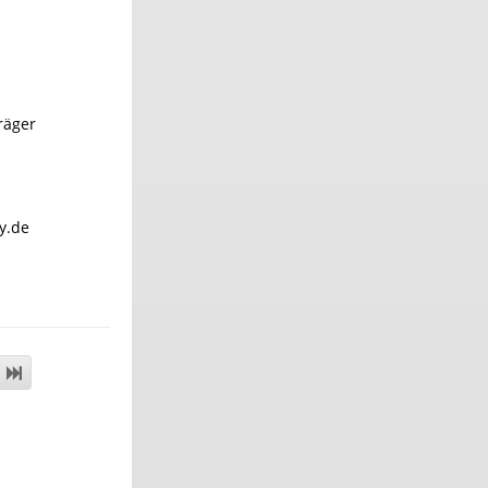
räger
sy.de