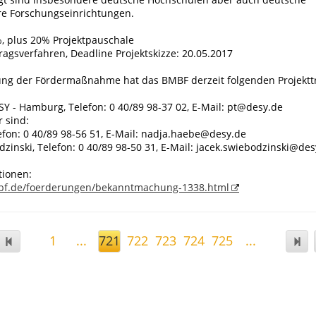
re Forschungseinrichtungen.
, plus 20% Projektpauschale
ragsverfahren, Deadline Projektskizze: 20.05.2017
ung der Fördermaßnahme hat das BMBF derzeit folgenden Projektt
SY - Hamburg, Telefon: 0 40/89 98-37 02, E-Mail: pt@desy.de
 sind:
efon: 0 40/89 98-56 51, E-Mail: nadja.haebe@desy.de
dzinski, Telefon: 0 40/89 98-50 31, E-Mail: jacek.swiebodzinski@de
tionen:
bf.de/foerderungen/bekanntmachung-1338.html
1
...
721
722
723
724
725
...