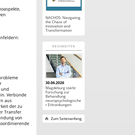
moaspekte,
ven
NACHOS: Navigating
the Chaos of
Innovation and
Transformation
nfeldern:
NEUIGKEITEN
rprobleme
30.06.2026
r
Magdeburg stärkt
e und
Forschung zur
ein. Verbünde
Behandlung
rn aus
neuropsychologische
r Erkrankungen
keit der zu
r Transfer
bindung von
Zum Seitenanfang
koordinierende