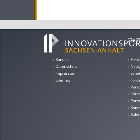
STAR
»
Kontakt
»
Forsc
»
Datenschutz
»
Neui
»
Impressum
»
Schu
»
Sitemap
»
Förde
»
Pers
»
Infra
»
Partn
»
Konta
»
Kale