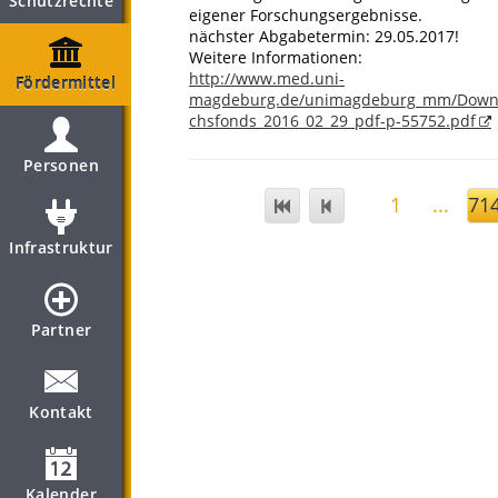
Schutzrechte
eigener Forschungsergebnisse.
nächster Abgabetermin: 29.05.2017!
Weitere Informationen:
http://www.med.uni-
Fördermittel
magdeburg.de/unimagdeburg_mm/Downl
chsfonds_2016_02_29_pdf-p-55752.pdf
Personen
1
...
71
Infrastruktur
Partner
Kontakt
Kalender