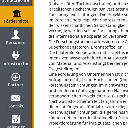
Schutzrechte
(Universitäten/Fachhochschulen) und au
israelischen Hochschulen (Universitäten
Forschungseinrichtungen. Die Projekte so
im Bereich Energiespeicher adressieren 
Fördermittel
der wissenschaftlichen Selbstständigkei
Vorrangig werden solche Forschungsthem
die internationale Kooperation versprech
Die Forschungsthemen adressieren die A
Personen
Superkondensatoren, Brennstoffzellen.
Die bilaterale Kooperation mit Israel bez
intensiven wissenschaftlichen Austausc
von Material und Ausrüstung) bei dem j
Infrastruktur
Fragestellungen.
Eine Förderung von Unternehmen ist nic
Antragsberechtigt sind Hochschulen (Uni
Partner
Forschungseinrichtungen im nicht-wirtsc
und an den im Antrag genannten Nachwu
verantwortlichen Projektleiter (z. B. Hoc
Nachwuchsforscher im letzten Jahr ihrer
Kontakt
die nicht länger als fünf Jahre zurückliegt
Forschungseinrichtungen, die gemeinsa
können neben ihrer institutionellen Fö
Projektförderung für ihre zusätzlichen 
Kalender