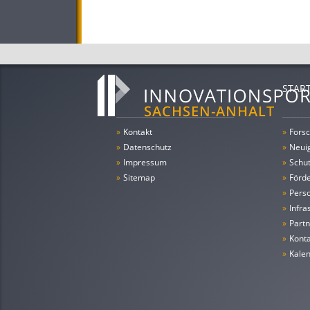
STAR
»
Kontakt
»
Forsc
»
Datenschutz
»
Neui
»
Impressum
»
Schu
»
Sitemap
»
Förde
»
Pers
»
Infra
»
Partn
»
Konta
»
Kale