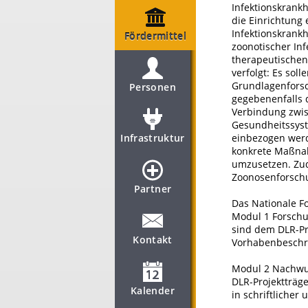
Infektionskrank
die Einrichtung 
Infektionskrank
Fördermittel
zoonotischer In
therapeutischen
verfolgt: Es so
Grundlagenforsc
Personen
gegebenenfalls 
Verbindung zwis
Gesundheitssyst
Infrastruktur
einbezogen werd
konkrete Maßna
umzusetzen. Zud
Zoonosenforschu
Partner
Das Nationale F
Modul 1 Forschu
sind dem DLR-Pr
Kontakt
Vorhabenbeschre
Modul 2 Nachwuc
DLR-Projektträg
Kalender
in schriftlicher