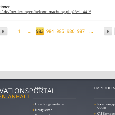
tionen:
bf.de/foerderungen/bekanntmachung.php?B=1144
1
...
983
984
985
986
987
...
START
EMPFOHLEN
»
Forschungs­landschaft
»
Forschungsp
Anhalt
»
Neuigkeiten
»
KAT Kompet