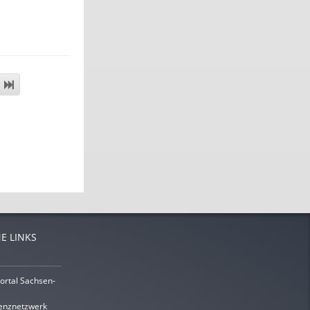
E LINKS
ortal Sachsen-
enznetzwerk