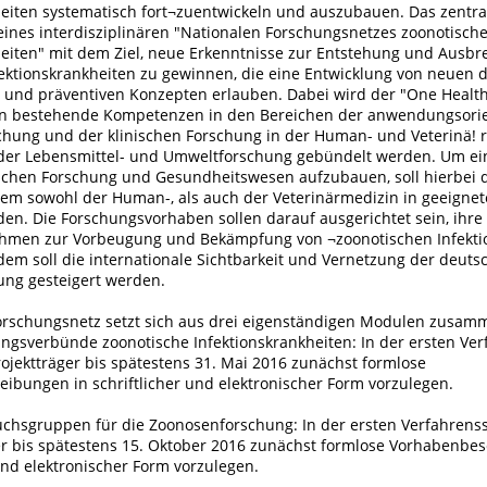
heiten systematisch fort¬zuentwickeln und auszubauen. Das zentra
eines interdisziplinären "Nationalen Forschungsnetzes zoonotisch
heiten" mit dem Ziel, neue Erkenntnisse zur Entstehung und Ausbr
fektionskrankheiten zu gewinnen, die eine Entwicklung von neuen d
 und präventiven Konzepten erlauben. Dabei wird der "One Healt
llen bestehende Kompetenzen in den Bereichen der anwendungsorie
hung und der klinischen Forschung in der Human- und Veterinä! 
der Lebensmittel- und Umweltforschung gebündelt werden. Um ei
chen Forschung und Gesundheitswesen aufzubauen, soll hierbei d
em sowohl der Human-, als auch der Veterinärmedizin in geeignet
en. Die Forschungsvorhaben sollen darauf ausgerichtet sein, ihre
hmen zur Vorbeugung und Bekämpfung von ¬zoonotischen Infekti
em soll die internationale Sichtbarkeit und Vernetzung der deuts
ng gesteigert werden.
orschungsnetz setzt sich aus drei eigenständigen Modulen zusam
ngsverbünde zoonotische Infektionskrankheiten: In der ersten Ver
ojektträger bis spätestens 31. Mai 2016 zunächst formlose
ibungen in schriftlicher und elektronischer Form vorzulegen.
hsgruppen für die Zoonosenforschung: In der ersten Verfahrens
er bis spätestens 15. Oktober 2016 zunächst formlose Vorhabenbe
 und elektronischer Form vorzulegen.