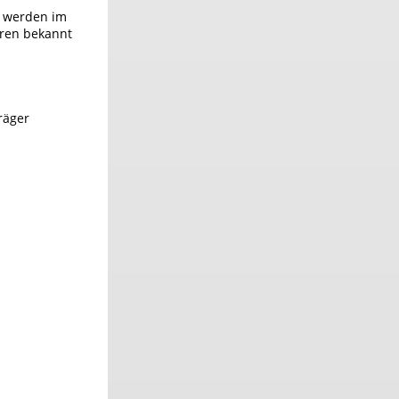
u werden im
hren bekannt
räger