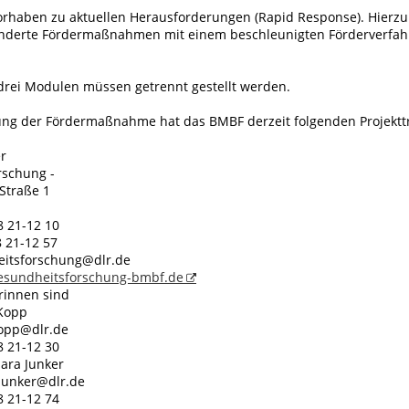
orhaben zu aktuellen Herausforderungen (Rapid Response). Hierz
onderte Fördermaßnahmen mit einem beschleunigten Förderverfa
drei Modulen müssen getrennt gestellt werden.
ung der Fördermaßnahme hat das BMBF derzeit folgenden Projektt
er
rschung -
Straße 1
8 21-12 10
8 21-12 57
eitsforschung@dlr.de
sundheitsforschung-bmbf.de
rinnen sind
 Kopp
Kopp@dlr.de
8 21-12 30
bara Junker
.Junker@dlr.de
8 21-12 74