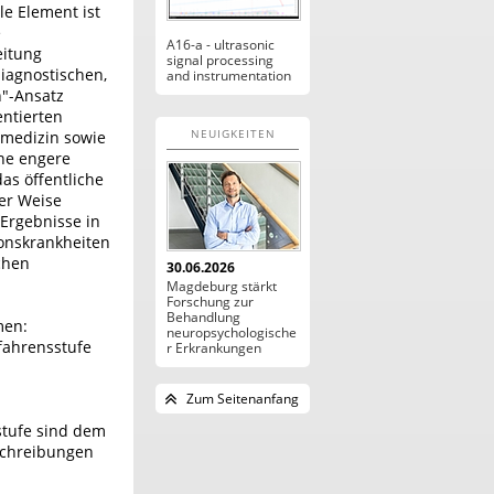
le Element ist
e
A16-a - ultrasonic
eitung
signal processing
iagnostischen,
and instrumentation
h"-Ansatz
ntierten
NEUIGKEITEN
rmedizin sowie
ne engere
as öffentliche
er Weise
 Ergebnisse in
onskrankheiten
chen
30.06.2026
Magdeburg stärkt
Forschung zur
Behandlung
men:
neuropsychologische
fahrensstufe
r Erkrankungen
Zum Seitenanfang
stufe sind dem
schreibungen