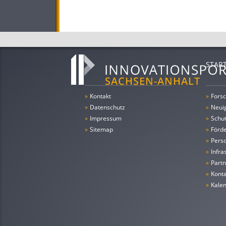
STAR
»
Kontakt
»
Forsc
»
Datenschutz
»
Neui
»
Impressum
»
Schu
»
Sitemap
»
Förde
»
Pers
»
Infra
»
Partn
»
Konta
»
Kale