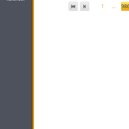
1
...
98