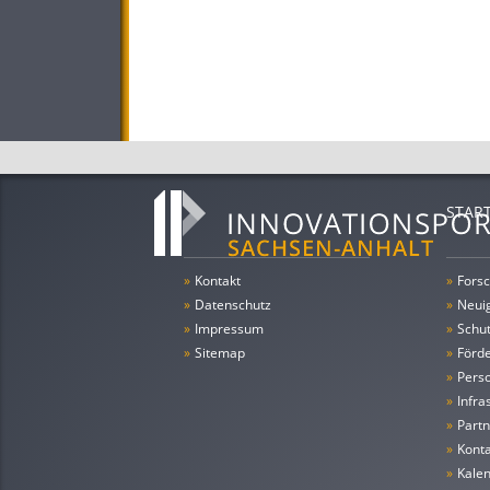
STAR
»
Kontakt
»
Forsc
»
Datenschutz
»
Neui
»
Impressum
»
Schu
»
Sitemap
»
Förde
»
Pers
»
Infra
»
Partn
»
Konta
»
Kale