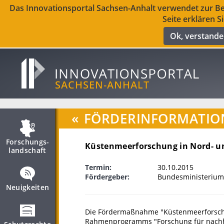
Das Innovationsportal Sachsen-Anhalt verwendet zur Ber
Seite erklären S
Ok, verstand
«
FÖRDERINFORMATIO
Forschungs­
Küstenmeerforschung in Nord- un
landschaft
Termin:
30.10.2015
Fördergeber:
Bundesministerium
Neuigkeiten
Die Fördermaßnahme "Küstenmeerforschun
Rahmenprogramms "Forschung für nachhal