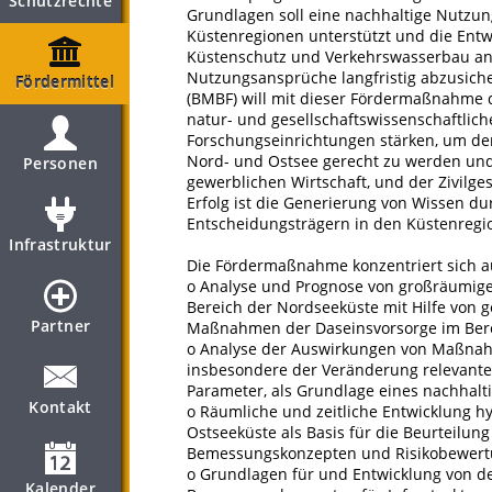
Schutzrechte
Grundlagen soll eine nachhaltige Nutzun
Küstenregionen unterstützt und die Entw
Küstenschutz und Verkehrswasserbau an
Nutzungsansprüche langfristig abzusich
Fördermittel
(BMBF) will mit dieser Fördermaßnahme 
natur- und gesellschaftswissenschaftlich
Forschungseinrichtungen stärken, um de
Nord- und Ostsee gerecht zu werden un
Personen
gewerblichen Wirtschaft, und der Zivilge
Erfolg ist die Generierung von Wissen d
Entscheidungsträgern in den Küstenregi
Infrastruktur
Die Fördermaßnahme konzentriert sich 
o Analyse und Prognose von großräumig
Bereich der Nordseeküste mit Hilfe von 
Partner
Maßnahmen der Daseinsvorsorge im Bere
o Analyse der Auswirkungen von Maßnah
insbesondere der Veränderung relevante
Parameter, als Grundlage eines nachha
Kontakt
o Räumliche und zeitliche Entwicklung h
Ostseeküste als Basis für die Beurteilu
Bemessungskonzepten und Risikobewert
o Grundlagen für und Entwicklung von de
Kalender