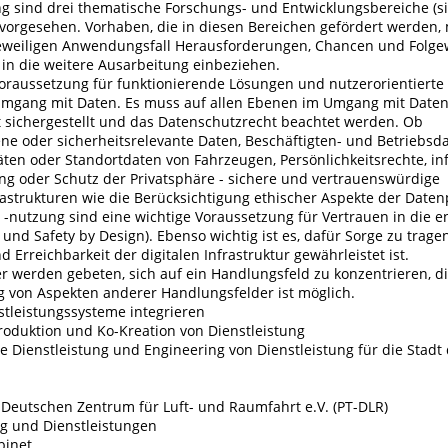
ng sind drei thematische Forschungs- und Entwicklungsbereiche 
) vorgesehen. Vorhaben, die in diesen Bereichen gefördert werden
eweiligen Anwendungsfall Herausforderungen, Chancen und Folg
 in die weitere Ausarbeitung einbeziehen.
raussetzung für funktionierende Lösungen und nutzerorientierte
e Umgang mit Daten. Es muss auf allen Ebenen im Umgang mit Date
t sichergestellt und das Datenschutzrecht beachtet werden. Ob
e oder sicherheitsrelevante Daten, Beschäftigten- und Betriebsda
ten oder Standortdaten von Fahrzeugen, Persönlichkeitsrechte, in
g oder Schutz der Privatsphäre - sichere und vertrauenswürdige
astrukturen wie die Berücksichtigung ethischer Aspekte der Daten
-nutzung sind eine wichtige Voraussetzung für Vertrauen in die e
 und Safety by Design). Ebenso wichtig ist es, dafür Sorge zu tragen
d Erreichbarkeit der digitalen Infrastruktur gewährleistet ist.
r werden gebeten, sich auf ein Handlungsfeld zu konzentrieren, d
g von Aspekten anderer Handlungsfelder ist möglich.
stleistungssysteme integrieren
roduktion und Ko-Kreation von Dienstleistung
e Dienstleistung und Engineering von Dienstleistung für die Stadt
 Deutschen Zentrum für Luft- und Raumfahrt e.V. (PT-DLR)
ng und Dienstleistungen
binet