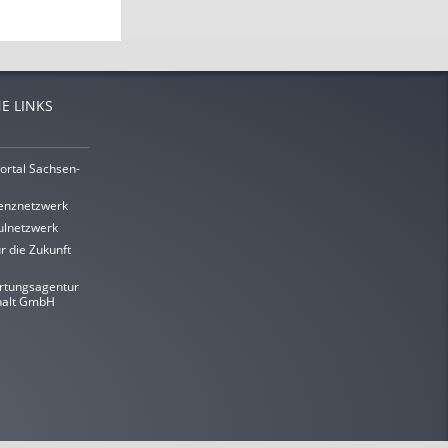
E LINKS
ortal Sachsen-
enznetzwerk
lnetzwerk
r die Zukunft
rtungsagentur
halt GmbH