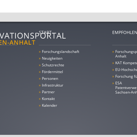
START
EMPFOHLEN
»
Forschungs­landschaft
»
Forschungsp
Anhalt
»
Neuigkeiten
»
KAT Kompet
»
Schutzrechte
»
EU-Hochschu
»
Fördermittel
»
Forschung fü
»
Personen
»
ESA
»
Infrastruktur
Patentverwe
»
Partner
Sachsen-An
»
Kontakt
»
Kalender