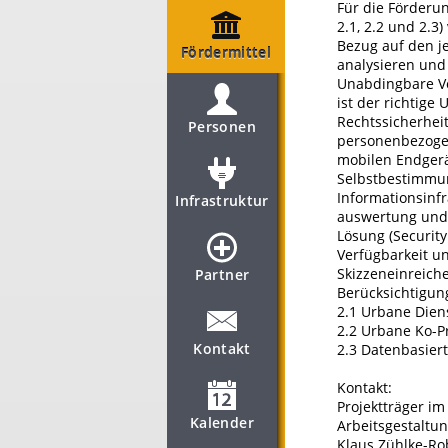
Für die Förderu
2.1, 2.2 und 2.3
Bezug auf den j
Fördermittel
analysieren und
Unabdingbare Vo
ist der richtig
Rechtssicherhei
Personen
personenbezogen
mobilen Endgerä
Selbstbestimmun
Informationsinfr
Infrastruktur
auswertung und 
Lösung (Security
Verfügbarkeit un
Skizzeneinreiche
Partner
Berücksichtigun
2.1 Urbane Dien
2.2 Urbane Ko-P
Kontakt
2.3 Datenbasiert
Kontakt:
Projektträger im
Kalender
Arbeitsgestaltu
Klaus Zühlke-Ro