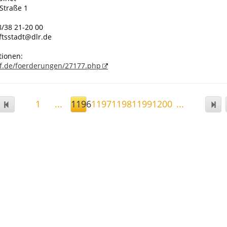
Straße 1
8/38 21-20 00
ftsstadt@dlr.de
tionen:
f.de/foerderungen/27177.php
1
...
1196
1197
1198
1199
1200
...