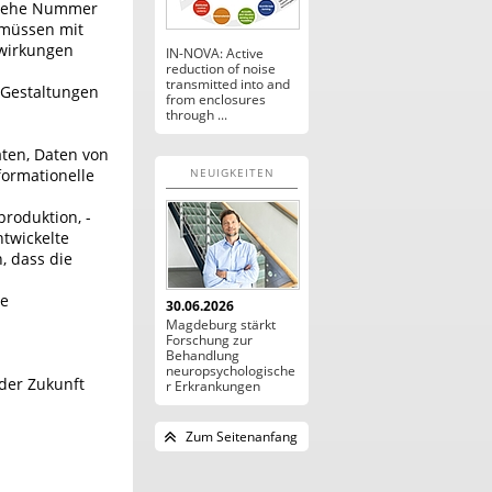
(siehe Nummer
, müssen mit
ewirkungen
IN-NOVA: Active
reduction of noise
transmitted into and
 Gestaltungen
from enclosures
n
through ...
ten, Daten von
formationelle
NEUIGKEITEN
produktion, -
ntwickelte
, dass die
ie
30.06.2026
Magdeburg stärkt
Forschung zur
Behandlung
neuropsychologische
 der Zukunft
r Erkrankungen
Zum Seitenanfang