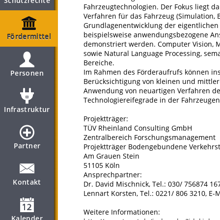
Schutzrechte
Fahrzeugtechnologien. Der Fokus liegt d
Verfahren für das Fahrzeug (Simulation, 
Grundlagenentwicklung der eigentlichen V
beispielsweise anwendungsbezogene Ansä
Fördermittel
demonstriert werden. Computer Vision, 
sowie Natural Language Processing, sema
Bereiche.
Im Rahmen des Förderaufrufs können in
Personen
Berücksichtigung von kleinen und mittle
Anwendung von neuartigen Verfahren der
Technologiereifegrade in der Fahrzeugen
Infrastruktur
Projektträger:
TÜV Rheinland Consulting GmbH
Zentralbereich Forschungsmanagement
Partner
Projektträger Bodengebundene Verkehrs
Am Grauen Stein
51105 Köln
Ansprechpartner:
Kontakt
Dr. David Mischnick, Tel.: 030/ 756874 1
Lennart Korsten, Tel.: 0221/ 806 3210, E
Weitere Informationen:
Kalender