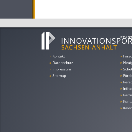
STAR
»
Kontakt
»
Forsc
»
Datenschutz
»
Neui
»
Impressum
»
Schu
»
Sitemap
»
Förde
»
Pers
»
Infra
»
Partn
»
Konta
»
Kale