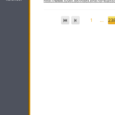
http://www.tuvpt.de/index.php?id=kialssc
1
...
23