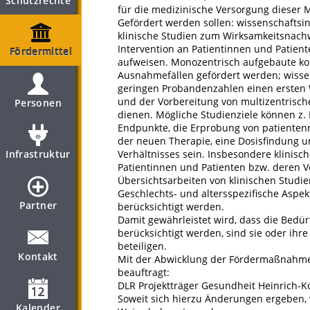
Schutzrechte
für die medizinische Versorgung dieser
Gefördert werden sollen: wissenschaftsinit
klinische Studien zum Wirksamkeitsnach
Intervention an Patientinnen und Patient
Fördermittel
aufweisen. Monozentrisch aufgebaute ko
Ausnahmefällen gefördert werden; wissensc
geringen Probandenzahlen einen ersten 
und der Vorbereitung von multizentrisc
Personen
dienen. Mögliche Studienziele können z. 
Endpunkte, die Erprobung von patienten
der neuen Therapie, eine Dosisfindung u
Infrastruktur
Verhältnisses sein. Insbesondere klinis
Patientinnen und Patienten bzw. deren V
Übersichtsarbeiten von klinischen Studie
Geschlechts- und altersspezifische Aspe
Partner
berücksichtigt werden.
Damit gewährleistet wird, dass die Bedü
berücksichtigt werden, sind sie oder ihre
beteiligen.
Kontakt
Mit der Abwicklung der Fördermaßnahme h
beauftragt:
DLR Projektträger Gesundheit Heinrich-K
Soweit sich hierzu Änderungen ergeben, 
Kalender