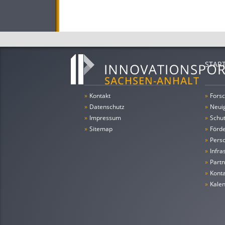
STAR
»
Kontakt
»
Forsc
»
Datenschutz
»
Neui
»
Impressum
»
Schu
»
Sitemap
»
Förde
»
Pers
»
Infra
»
Partn
»
Konta
»
Kale