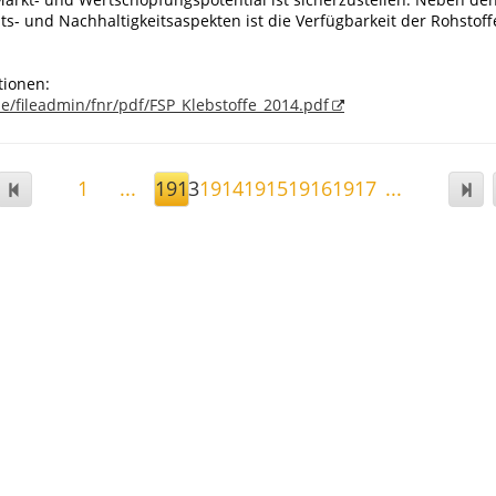
its- und Nachhaltigkeitsaspekten ist die Verfügbarkeit der Rohstoff
tionen:
e/fileadmin/fnr/pdf/FSP_Klebstoffe_2014.pdf
1
...
1913
1914
1915
1916
1917
...