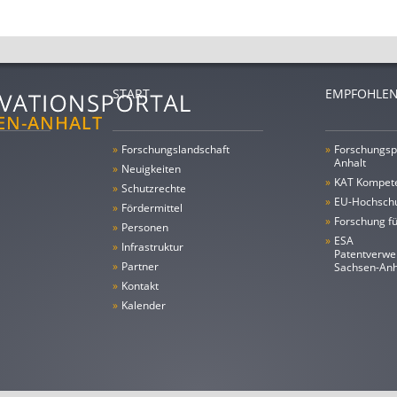
START
EMPFOHLEN
»
Forschungs­landschaft
»
Forschungsp
Anhalt
»
Neuigkeiten
»
KAT Kompet
»
Schutzrechte
»
EU-Hochschu
»
Fördermittel
»
Forschung fü
»
Personen
»
ESA
»
Infrastruktur
Patentverwe
»
Partner
Sachsen-An
»
Kontakt
»
Kalender