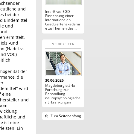
wachsender
deutliche und
InterGrad-EGD -
es bei der
Einrichtung einer
d Bindemittel
Internationalen
Graduiertenakademi
rie und
e zu Themen des ...
 und
en ermittelt.
Holz -und
NEUIGKEITEN
on (Nadel-vs.
und VOC)
itlich
mogenität der
ormance, die
30.06.2026
er
Magdeburg stärkt
emittel" wird
Forschung zur
f eine
Behandlung
neuropsychologische
hersteller und
r Erkrankungen
 vom
twicklung
Zum Seitenanfang
haftliche und
e ist eine
eisten. Ein
n