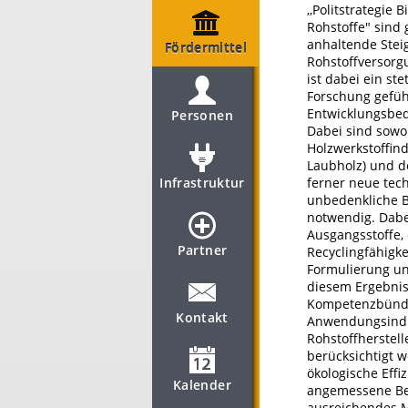
,,Politstrategi
Rohstoffe" sind
anhaltende Stei
Fördermittel
Rohstoffversorg
ist dabei ein st
Forschung gefüh
Entwicklungsbeda
Personen
Dabei sind sowo
Holzwerkstoffind
Laubholz) und d
Infrastruktur
ferner neue tec
unbedenkliche B
notwendig. Dabe
Ausgangsstoffe,
Partner
Recyclingfähigk
Formulierung un
diesem Ergebnis
Kompetenzbündel
Kontakt
Anwendungsindus
Rohstoffherstell
berücksichtigt 
ökologische Effi
Kalender
angemessene Bet
ausreichendes M