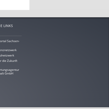
E LINKS
ortal Sachsen-
enznetzwerk
lnetzwerk
r die Zukunft
rtungsagentur
halt GmbH