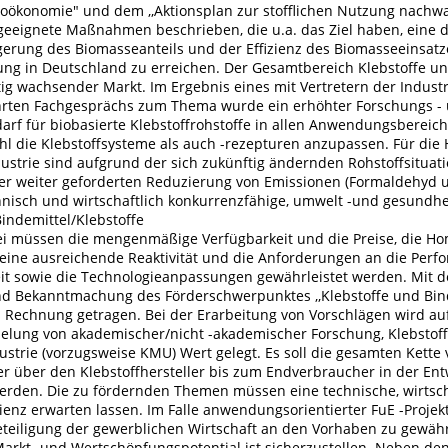
e Bioökonomie" und dem ,,Aktionsplan zur stofflichen Nutzung nach
 geeignete Maßnahmen beschrieben, die u.a. das Ziel haben, eine 
gerung des Biomasseanteils und der Effizienz des Biomasseeinsatz
ung in Deutschland zu erreichen. Der Gesamtbereich Klebstoffe un
etig wachsender Markt. Im Ergebnis eines mit Vertretern der Indust
rten Fachgesprächs zum Thema wurde ein erhöhter Forschungs -
rf für biobasierte Klebstoffrohstoffe in allen Anwendungsbereich
hl die Klebstoffsysteme als auch -rezepturen anzupassen. Für die 
ustrie sind aufgrund der sich zukünftig ändernden Rohstoffsituati
er weiter geforderten Reduzierung von Emissionen (Formaldehyd 
hnisch und wirtschaftlich konkurrenzfähige, umwelt -und gesundhe
indemittel/Klebstoffe
i müssen die mengenmäßige Verfügbarkeit und die Preise, die Ho
 eine ausreichende Reaktivität und die Anforderungen an die Perf
eit sowie die Technologieanpassungen gewährleistet werden. Mit d
d Bekanntmachung des Förderschwerpunktes ,,Klebstoffe und Bind
 Rechnung getragen. Bei der Erarbeitung von Vorschlägen wird au
ung von akademischer/nicht -akademischer Forschung, Klebstoff
trie (vorzugsweise KMU) Wert gelegt. Es soll die gesamten Kette
er über den Klebstoffhersteller bis zum Endverbraucher in der En
werden. Die zu fördernden Themen müssen eine technische, wirtsc
zienz erwarten lassen. Im Falle anwendungsorientierter FuE -Projekt
eiligung der gewerblichen Wirtschaft an den Vorhaben zu gewährl
arkt- und Wertschöpfungspotential ist sicherzustellen. Neben de