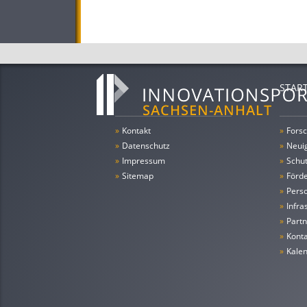
STAR
»
Kontakt
»
Forsc
»
Datenschutz
»
Neui
»
Impressum
»
Schu
»
Sitemap
»
Förde
»
Pers
»
Infra
»
Partn
»
Konta
»
Kale