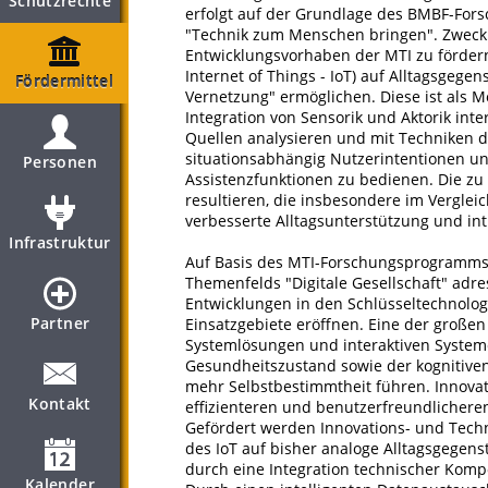
Schutzrechte
erfolgt auf der Grundlage des BMBF-For
"Technik zum Menschen bringen". Zweck 
Entwicklungsvorhaben der MTI zu fördern,
Internet of Things - IoT) auf Alltagsgege
Fördermittel
Vernetzung" ermöglichen. Diese ist als M
Integration von Sensorik und Aktorik inte
Quellen analysieren und mit Techniken de
situationsabhängig Nutzerintentionen u
Personen
Assistenzfunktionen zu bedienen. Die zu
resultieren, die insbesondere im Verglei
verbesserte Alltagsunterstützung und int
Infrastruktur
Auf Basis des MTI-Forschungsprogramms
Themenfelds "Digitale Gesellschaft" adr
Entwicklungen in den Schlüsseltechnolo
Partner
Einsatzgebiete eröffnen. Eine der große
Systemlösungen und interaktiven System
Gesundheitszustand sowie der kognitiven 
mehr Selbstbestimmtheit führen. Innovat
Kontakt
effizienteren und benutzerfreundlichere
Gefördert werden Innovations- und Techn
des IoT auf bisher analoge Alltagsgegen
durch eine Integration technischer Komp
Kalender