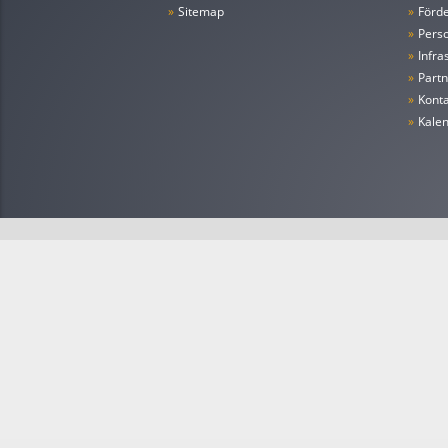
»
Sitemap
»
Förde
»
Pers
»
Infra
»
Partn
»
Konta
»
Kale