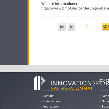
Weitere Informationen:
https://www.bmbf.de/foerderungen/bek
1
...
50
STAR
»
Kontakt
»
Forsc
»
Datenschutz
»
Neui
»
Impressum
»
Schu