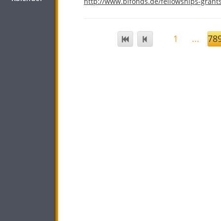
http://www.bifonds.de/fellowships-grant
1
...
78