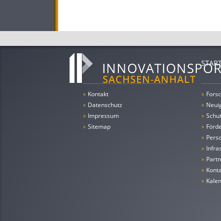
STAR
»
Kontakt
»
Forsc
»
Datenschutz
»
Neui
»
Impressum
»
Schu
»
Sitemap
»
Förde
»
Pers
»
Infra
»
Partn
»
Konta
»
Kale