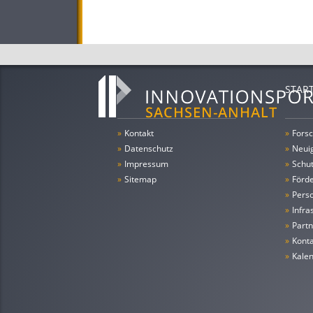
STAR
»
Kontakt
»
Forsc
»
Datenschutz
»
Neui
»
Impressum
»
Schu
»
Sitemap
»
Förde
»
Pers
»
Infra
»
Partn
»
Konta
»
Kale