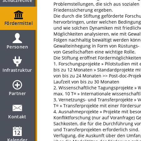
Schutzrechte
Problemstellungen, die sich aus sozialen
Friedenssicherung ergeben.
Die durch die Stiftung geförderte Forsch
hervorbringen, unter welchen Bedingungen
Fördermittel
und wie solchen Dynamiken mit friedliche
Möglichkeiten analysieren, wie mit Gewal
Folgen nachhaltig bewältigt werden kön
Gewalteinhegung in Form von Rüstungs- 
Personen
von Gesellschaften eine wichtige Rolle.
Die Stiftung eröffnet Fördermöglichkeiten
1. Forschungsprojekte » Pilotstudien mit
bis zu 12 Monaten » Standardprojekte mi
Infrastruktur
von bis zu 24 Monaten >> Post-doc-Proje
Laufzeit von bis zu 30 Monaten
2. Wissenschaftliche Tagungsprojekte »
Partner
max. 10 T¤ » Internationale wissenschaf
3. Vernetzungs- und Transferprojekte » 
T¤ » Transferprojekte mit einer Förders
4. Ausnahmeprojekte » Projekte mit beso
Kontakt
Konfliktforschung (nur auf Voranfrage) G
Sachkosten, die für die Durchführung v
und Transferprojekten erforderlich sind. 
Verfügung, die Auskunft über den Umfan
Kalender